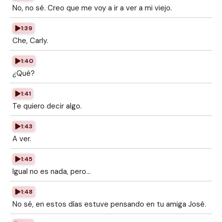
No, no sé. Creo que me voy a ir a ver a mi viejo.
1:39
Che, Carly.
1:40
¿Qué?
1:41
Te quiero decir algo.
1:43
A ver.
1:45
Igual no es nada, pero...
1:48
No sé, en estos días estuve pensando en tu amiga José.