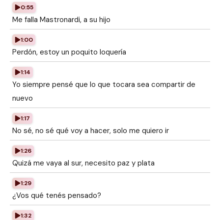
0:55
Me falla Mastronardi, a su hijo
1:00
Perdón, estoy un poquito loquería
1:14
Yo siempre pensé que lo que tocara sea compartir de
nuevo
1:17
No sé, no sé qué voy a hacer, solo me quiero ir
1:26
Quizá me vaya al sur, necesito paz y plata
1:29
¿Vos qué tenés pensado?
1:32