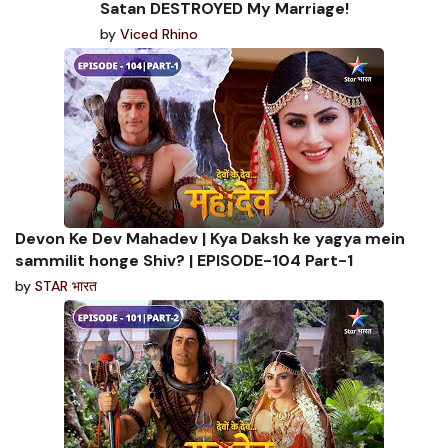
Satan DESTROYED My Marriage!
by
Viced Rhino
Devon Ke Dev Mahadev | Kya Daksh ke yagya mein
sammilit honge Shiv? | EPISODE-104 Part-1
by
STAR भारत