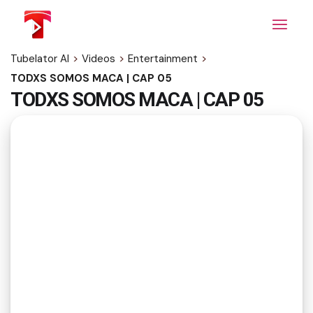
Skip
to
the
content
Tubelator AI
>
Videos
>
Entertainment
>
TODXS SOMOS MACA | CAP 05
TODXS SOMOS MACA | CAP 05