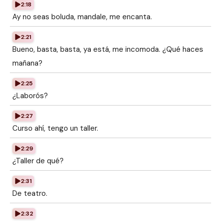
2:18
Ay no seas boluda, mandale, me encanta.
2:21
Bueno, basta, basta, ya está, me incomoda. ¿Qué haces
mañana?
2:25
¿Laborós?
2:27
Curso ahí, tengo un taller.
2:29
¿Taller de qué?
2:31
De teatro.
2:32