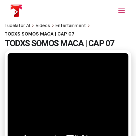
Skip
to
the
content
Tubelator AI
>
Videos
>
Entertainment
>
TODXS SOMOS MACA | CAP 07
TODXS SOMOS MACA | CAP 07