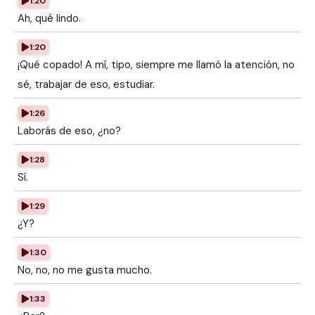
1:20
Ah, qué lindo.
1:20
¡Qué copado! A mí, tipo, siempre me llamó la atención, no
sé, trabajar de eso, estudiar.
1:26
Laborás de eso, ¿no?
1:28
Sí.
1:29
¿Y?
1:30
No, no, no me gusta mucho.
1:33