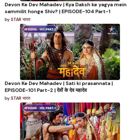
Devon Ke Dev Mahadev | Kya Daksh ke yagya mein
sammilit honge Shiv? | EPISODE-104 Part-1
by
STAR भारत
Devon Ke Dev Mahadev | Sati ki prasannata |
EPISODE-101 Part-2 | देवों के देव महादेव
by
STAR भारत