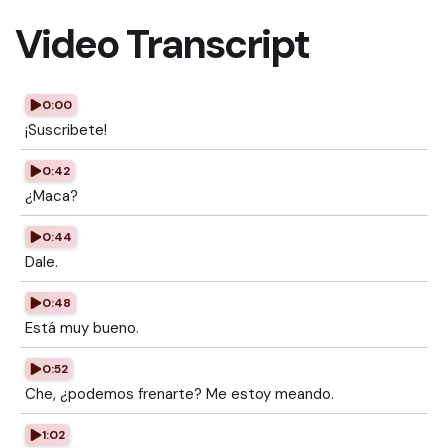
Video Transcript
0:00
¡Suscribete!
0:42
¿Maca?
0:44
Dale.
0:48
Está muy bueno.
0:52
Che, ¿podemos frenarte? Me estoy meando.
1:02