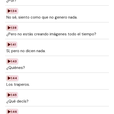
¿Por?
1:34
No sé, siento como que no genero nada.
1:38
¿Pero no estás creando imágenes todo el tiempo?
1:41
Sí, pero no dicen nada.
1:43
¿Quiénes?
1:44
Los traperos.
1:45
¿Qué decís?
1:46