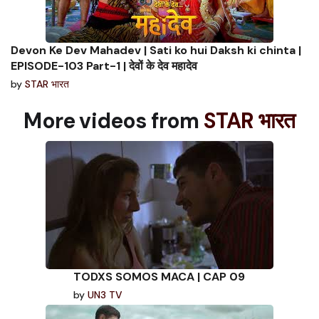
Devon Ke Dev Mahadev | Sati ko hui Daksh ki chinta |
EPISODE-103 Part-1 | देवों के देव महादेव
by
STAR भारत
More videos from
STAR भारत
TODXS SOMOS MACA | CAP 09
by
UN3 TV