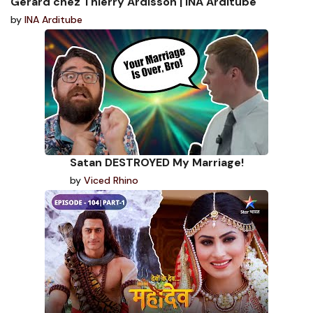
Gérard chez Thierry Ardisson | INA Arditube
by
INA Arditube
Satan DESTROYED My Marriage!
by
Viced Rhino