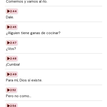
Comemos y vamos al río.
2:44
Dale.
2:45
¿Alguien tiene ganas de cocinar?
2:47
¿Vos?
2:48
¡Cumbia!
2:49
Para mí, Dios sí existe.
2:52
Pero no como...
2:54