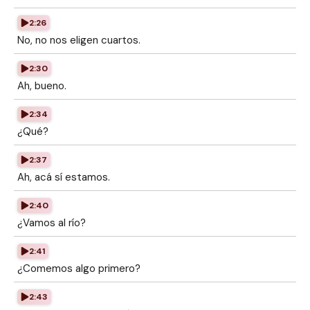
2:26
No, no nos eligen cuartos.
2:30
Ah, bueno.
2:34
¿Qué?
2:37
Ah, acá sí estamos.
2:40
¿Vamos al río?
2:41
¿Comemos algo primero?
2:43