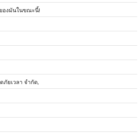
 ของมันในขณะนี้!
ัยเวลา จํากัด,