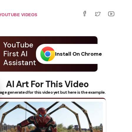
YOUTUBE VIDEOS
YouTube
First AI
Install On Chrome
Assistant
AI Art For This Video
 Subtitles
age generated for this video yet but here is the example.