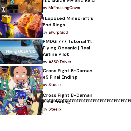
11.2 Guide M+ and Raid
by
MrFreakingCows
I Exposed Minecraft's
End Rings
by
aPurpGod
PMDG 777 Tutorial 11:
Flying Oceanic | Real
Airline Pilot
by
A330 Driver
Cross Fight B-Daman
eS Final Ending
by
Steelix
Cross Fight B-Daman
ทททททททททททททททททททททททททททททททททททททท
Final Ending
by
Steelix