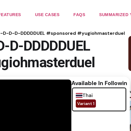
FEATURES
USE CASES
FAQS
SUMMARIZED 
o D-D-D-D-DDDDDUEL #sponsored #yugiohmasterduel
-D-D-D-DDDDDUEL
giohmasterduel
Available In Following
No im
Thai
Variant 1