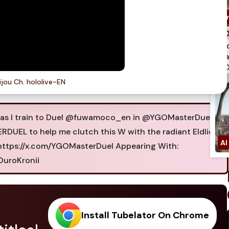
spi
qua
750
ijou Ch. hololive-EN
h as I train to Duel @fuwamoco_en in @YGOMasterDuel!
UEL to help me clutch this W with the radiant Eldlich
 https://x.com/YGOMasterDuel Appearing With:
uroKronii
Install Tubelator On Chrome