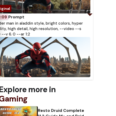
Prompt
0:09
der man in aladdin style, bright colors, hyper
lity, high detail, high resolution, --video --s
 --v 6. 0 --ar 1:2
Explore more in
Gaming
Resto Druid Complete