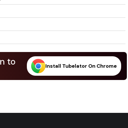
n to
Install Tubelator On Chrome
.