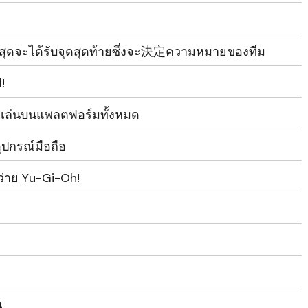
กที่สุดจะได้รับจุดสุดท้ายซึ่งจะ決定ความหมายของทีม
!
จะเล่นบนแพลตฟอร์มทั้งหมด
ปกรณ์มือถือ
่าย Yu-Gi-Oh!
ณ