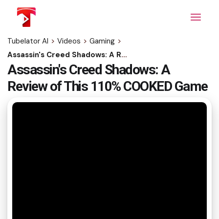
Skip
to
the
content
Tubelator AI
>
Videos
>
Gaming
>
Assassin's Creed Shadows: A Review of This 110% COOKED Game
Assassin's Creed Shadows: A
Review of This 110% COOKED Game