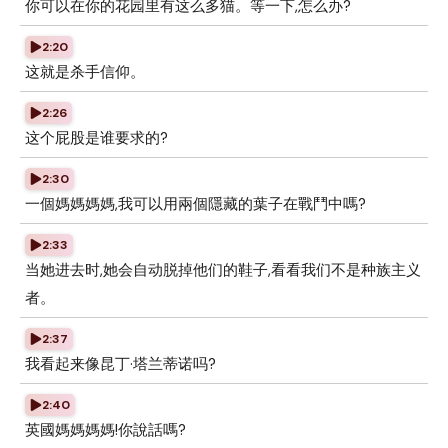
你可以在你的花园里有这么多猫。等一下,怎么办?
2:20
这就是杀手信仰。
2:26
这个屁股是谁要求的?
2:30
一個媽媽媽媽,我可以用兩個隱藏的葉子在戰鬥中嗎?
2:33
当她进去时,她会自动脱掉他们的鞋子,看看我们不是种族主义
者。
2:37
我看起来像昆丁·塔兰蒂诺吗?
2:40
英國媽媽媽媽!你說話嗎?