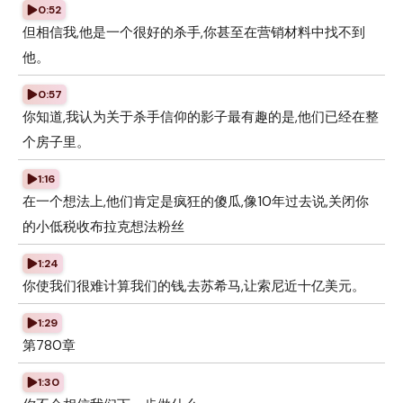
0:52
但相信我,他是一个很好的杀手,你甚至在营销材料中找不到
他。
0:57
你知道,我认为关于杀手信仰的影子最有趣的是,他们已经在整
个房子里。
1:16
在一个想法上,他们肯定是疯狂的傻瓜,像10年过去说,关闭你
的小低税收布拉克想法粉丝
1:24
你使我们很难计算我们的钱,去苏希马,让索尼近十亿美元。
1:29
第780章
1:30