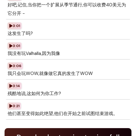
好吧,记住,当你把一个扩展从季节通行,你可以收费40美元为
它分开 -
3:01
这发生了吗?
3:01
我没有玩Valhalla,因为我像
3:06
我只会玩WOW,就像做它真的发生了WOW
3:14
残酷地说,这如何为你工作?
3:21
他们甚至变得如此绝望,他们在开始之前试图结束游戏。