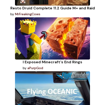
Resto Druid Complete 11.2 Guide M+ and Raid
by
MrFreakingCows
I Exposed Minecraft's End Rings
by
aPurpGod