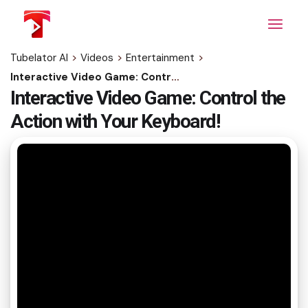
Skip
to
the
content
Tubelator AI
>
Videos
>
Entertainment
>
Interactive Video Game: Control the Action with Your Keyboard!
Interactive Video Game: Control the
Action with Your Keyboard!