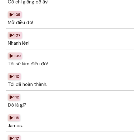
Cô chỉ giống cô ấy!
1:05
Mở điều đó!
1:07
Nhanh lên!
1:09
Tôi sẽ làm điều đó!
1:10
Tôi đã hoàn thành.
1:12
Đó là gì?
1:15
James.
1:17