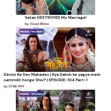
Satan DESTROYED My Marriage!
by
Viced Rhino
Devon Ke Dev Mahadev | Kya Daksh ke yagya mein
sammilit honge Shiv? | EPISODE-104 Part-1
by
STAR भारत