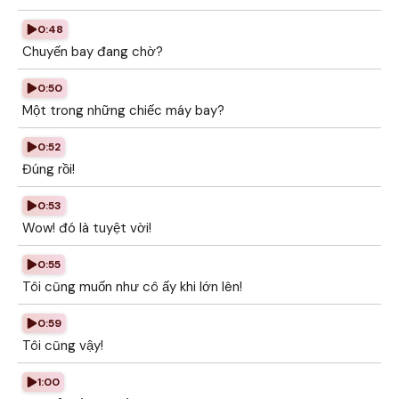
0:48
Chuyến bay đang chờ?
0:50
Một trong những chiếc máy bay?
0:52
Đúng rồi!
0:53
Wow! đó là tuyệt vời!
0:55
Tôi cũng muốn như cô ấy khi lớn lên!
0:59
Tôi cũng vậy!
1:00