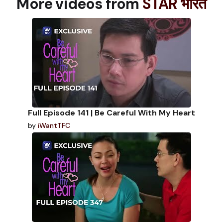
More videos from
STAR भारत
Full Episode 141 | Be Careful With My Heart
by
iWantTFC