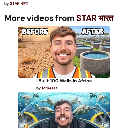
by
STAR भारत
More videos from
STAR भारत
I Built 100 Wells In Africa
by
MrBeast