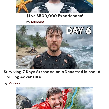
$1 vs $500,000 Experiences!
by
MrBeast
Surviving 7 Days Stranded on a Deserted Island: A
Thrilling Adventure
by
MrBeast