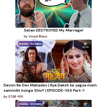
Satan DESTROYED My Marriage!
by
Viced Rhino
Devon Ke Dev Mahadev | Kya Daksh ke yagya mein
sammilit honge Shiv? | EPISODE-104 Part-1
by
STAR भारत