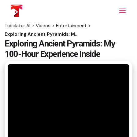
Skip
to
the
content
Tubelator AI
>
Videos
>
Entertainment
>
Exploring Ancient Pyramids: My 100-Hour Experience Inside
Exploring Ancient Pyramids: My
100-Hour Experience Inside