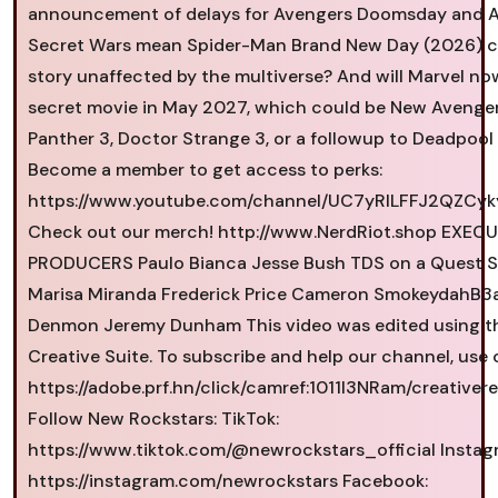
announcement of delays for Avengers Doomsday and 
Secret Wars mean Spider-Man Brand New Day (2026) c
story unaffected by the multiverse? And will Marvel no
secret movie in May 2027, which could be New Avenger
Panther 3, Doctor Strange 3, or a followup to Deadpool
Become a member to get access to perks:
https://www.youtube.com/channel/UC7yRILFFJ2QZCyk
Check out our merch! http://www.NerdRiot.shop EXEC
PRODUCERS Paulo Bianca Jesse Bush TDS on a Quest 
Marisa Miranda Frederick Price Cameron SmokeydahB3a
Denmon Jeremy Dunham This video was edited using 
Creative Suite. To subscribe and help our channel, use o
https://adobe.prf.hn/click/camref:1011l3NRam/creativere
Follow New Rockstars​: TikTok:
https://www.tiktok.com/@newrockstars_official Instagr
https://instagram.com/newrockstars Facebook: ​