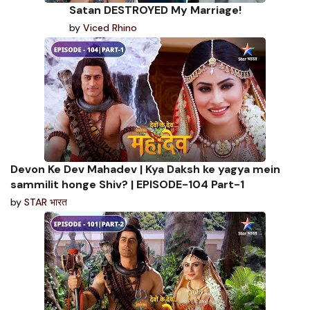
Satan DESTROYED My Marriage!
by
Viced Rhino
Devon Ke Dev Mahadev | Kya Daksh ke yagya mein
sammilit honge Shiv? | EPISODE-104 Part-1
by
STAR भारत