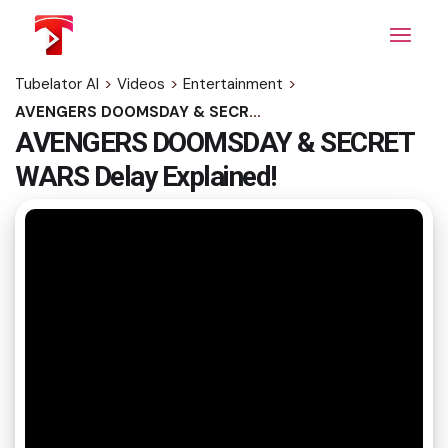
Skip
to
the
content
Tubelator AI
>
Videos
>
Entertainment
>
AVENGERS DOOMSDAY & SECRET WARS Delay Explained!
AVENGERS DOOMSDAY & SECRET
WARS Delay Explained!