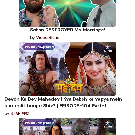
Satan DESTROYED My Marriage!
by
Viced Rhino
Devon Ke Dev Mahadev | Kya Daksh ke yagya mein
sammilit honge Shiv? | EPISODE-104 Part-1
by
STAR भारत