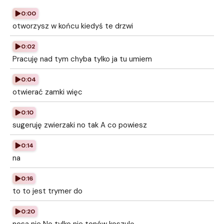
0:00
otworzysz w końcu kiedyś te drzwi
0:02
Pracuję nad tym chyba tylko ja tu umiem
0:04
otwierać zamki więc
0:10
sugeruję zwierzaki no tak A co powiesz
0:14
na
0:16
to to jest trymer do
0:20