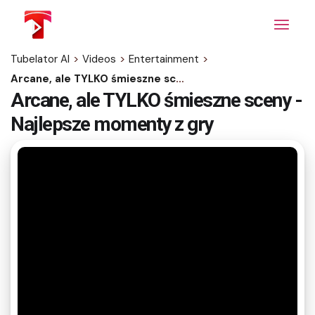
Skip
to
the
content
Tubelator AI
>
Videos
>
Entertainment
>
Arcane, ale TYLKO śmieszne sceny - Najlepsze momenty z gry
Arcane, ale TYLKO śmieszne sceny -
Najlepsze momenty z gry