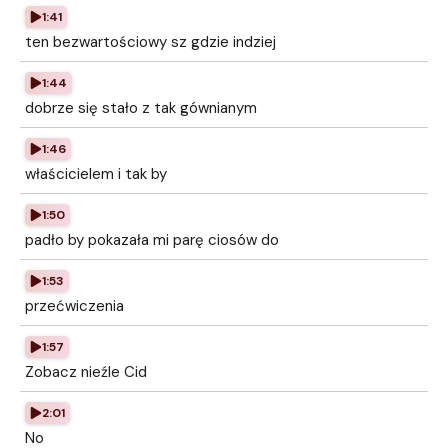
1:41
ten bezwartościowy sz gdzie indziej
1:44
dobrze się stało z tak gównianym
1:46
właścicielem i tak by
1:50
padło by pokazała mi parę ciosów do
1:53
przećwiczenia
1:57
Zobacz nieźle Cid
2:01
No