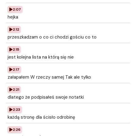
2:07
hejka
2:12
przeszkadzam o co ci chodzi gościu co to
2:15
jest kolejna lista na którą się nie
2:17
załapałem W rzeczy samej Tak ale tylko
2:21
dlatego że podpisałeś swoje notatki
2:23
każdą stronę dla ścisło odrobinę
2:26