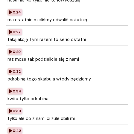
nosa nie No tylko nie tonów koszulę
0:24
ma ostatnio mieliśmy odwalić ostatnią
0:27
taką akcję Tym razem to serio ostatni
0:29
raz może tak podzielicie się z nami
0:32
odrobiną tego skarbu a wtedy będziemy
0:34
kwita tylko odrobina
0:39
tylko ale co z nami ci żule obili mi
0:42