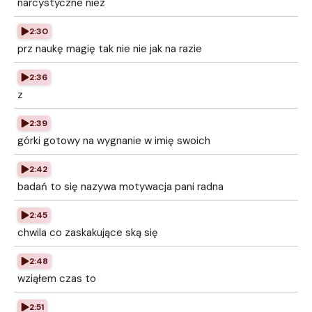
narcystyczne niez
2:30
prz naukę magię tak nie nie jak na razie
2:36
z
2:39
górki gotowy na wygnanie w imię swoich
2:42
badań to się nazywa motywacja pani radna
2:45
chwila co zaskakujące ską się
2:48
wziąłem czas to
2:51