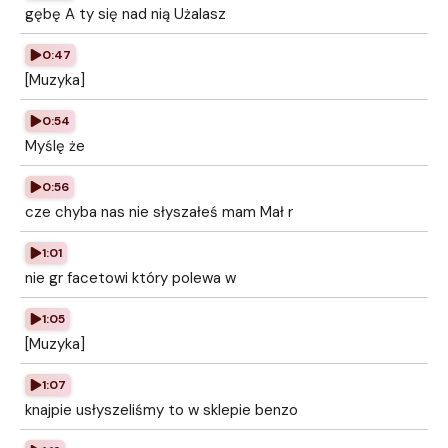
gębę A ty się nad nią Użalasz
0:47
[Muzyka]
0:54
Myślę że
0:56
cze chyba nas nie słyszałeś mam Mał r
1:01
nie gr facetowi który polewa w
1:05
[Muzyka]
1:07
knajpie usłyszeliśmy to w sklepie benzo