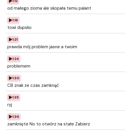
1:12
od małego zioma ale skopała temu palant
1:16
towi dupsko
1:21
prawda mój problem jasne a twoim
1:24
problemem
1:30
CB znak że czas zamknąć
1:35
ryj
1:36
zamknięte No to otwórz na stałe Zabierz