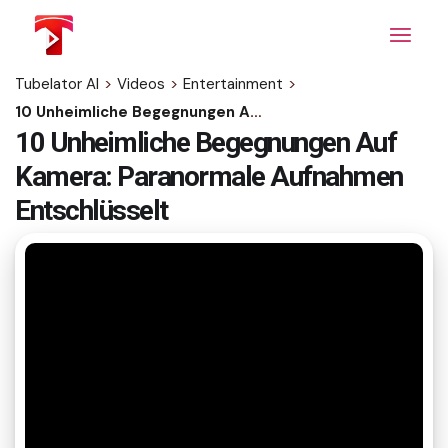
Skip
to
the
content
Tubelator AI
>
Videos
>
Entertainment
>
10 Unheimliche Begegnungen Auf Kamera: Paranormale Aufnahmen Entschlüsselt
10 Unheimliche Begegnungen Auf
Kamera: Paranormale Aufnahmen
Entschlüsselt