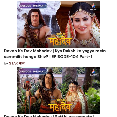
Devon Ke Dev Mahadev | Kya Daksh ke yagya mein
sammilit honge Shiv? | EPISODE-104 Part-1
by
STAR भारत
Devon Ke Dev Mahadev | Sati ki prasannata |