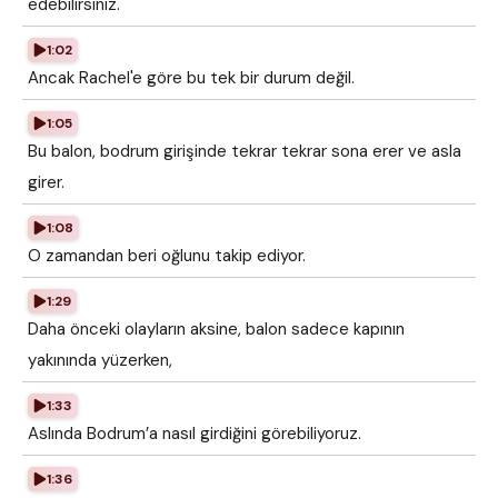
edebilirsiniz.
1:02
Ancak Rachel'e göre bu tek bir durum değil.
1:05
Bu balon, bodrum girişinde tekrar tekrar sona erer ve asla
girer.
1:08
O zamandan beri oğlunu takip ediyor.
1:29
Daha önceki olayların aksine, balon sadece kapının
yakınında yüzerken,
1:33
Aslında Bodrum’a nasıl girdiğini görebiliyoruz.
1:36