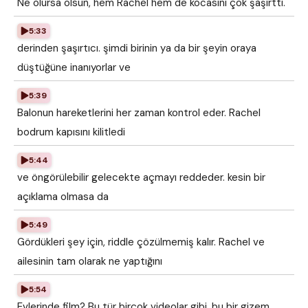
Ne olursa olsun, hem Rachel hem de kocasını çok şaşırttı.
5:33
derinden şaşırtıcı. şimdi birinin ya da bir şeyin oraya
düştüğüne inanıyorlar ve
5:39
Balonun hareketlerini her zaman kontrol eder. Rachel
bodrum kapısını kilitledi
5:44
ve öngörülebilir gelecekte açmayı reddeder. kesin bir
açıklama olmasa da
5:49
Gördükleri şey için, riddle çözülmemiş kalır. Rachel ve
ailesinin tam olarak ne yaptığını
5:54
Evlerinde film? Bu tür birçok videolar gibi, bu bir gizem