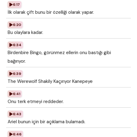
6:17
İlk olarak çift bunu bir özelliği olarak yapar.
6:20
Bu olaylara kadar.
6:34
Birdenbire Bingo, görünmez ellerin onu bastığı gibi
bağırıyor.
6:39
The Werewolf Shakily Kaçırıyor Kanepeye
6:41
Onu terk etmeyi reddeder.
6:43
Ariel bunun için bir açıklama bulamadı.
6:46