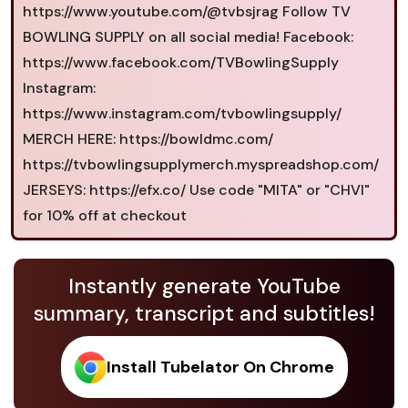
https://www.youtube.com/@tvbsjrag Follow TV
BOWLING SUPPLY on all social media! Facebook:
https://www.facebook.com/TVBowlingSupply
Instagram:
https://www.instagram.com/tvbowlingsupply/
MERCH HERE: https://bowldmc.com/
https://tvbowlingsupplymerch.myspreadshop.com/
JERSEYS: https://efx.co/ Use code "MITA" or "CHVI"
for 10% off at checkout
Instantly generate YouTube
summary, transcript and subtitles!
Install Tubelator On Chrome