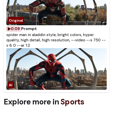
Prompt
0:09
spider man in aladdin style, bright colors, hyper
quality, high detail, high resolution, --video --s 750 --
v 6. 0 --ar 1:2
Explore more in
Sports