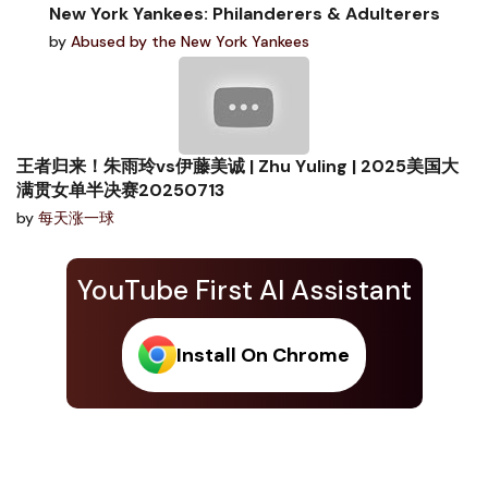
New York Yankees: Philanderers & Adulterers
by
Abused by the New York Yankees
王者归来！朱雨玲vs伊藤美诚 | Zhu Yuling | 2025美国大
满贯女单半决赛20250713
by
每天涨一球
YouTube First AI Assistant
Install On Chrome