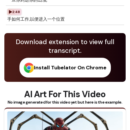
一旦你到达你的山顶,
2:48
手如何工作,以便进入一个位置
Download extension to view full
transcript.
Install Tubelator On Chrome
AI Art For This Video
No image generated for this video yet but here is the example.