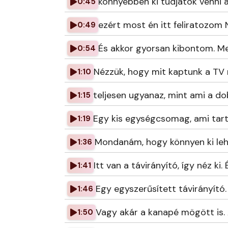
könnyebben ki tudjátok venni 
0:45
ezért most én itt feliratozom 
0:49
És akkor gyorsan kibontom. Me
0:54
Nézzük, hogy mit kaptunk a TV 
1:10
teljesen ugyanaz, mint ami a dob
1:15
Egy kis egységcsomag, ami tarta
1:19
Mondanám, hogy könnyen ki leh
1:36
Itt van a távirányító, így néz k
1:41
Egy egyszerűsített távirányító.
1:46
Vagy akár a kanapé mögött is. 
1:50