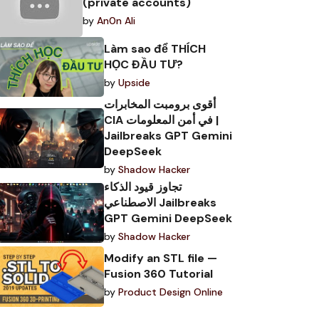
(private accounts)
by
An0n Ali
Làm sao để THÍCH
HỌC ĐẦU TƯ?
by
Upside
أقوى برومبت المخابرات
CIA في أمن المعلومات |
Jailbreaks GPT Gemini
DeepSeek
by
Shadow Hacker
تجاوز قيود الذكاء
الاصطناعي Jailbreaks
GPT Gemini DeepSeek
by
Shadow Hacker
Modify an STL file —
Fusion 360 Tutorial
by
Product Design Online