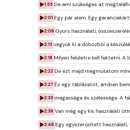
De ami szükséges az megtalálha
1:55
Egy pár elem. Egy garanciakárt
2:01
Gyors használati, összeszerel
2:08
vegyük ki a dobozból a készülék
2:13
Milyen felületre kell fektetni. A
2:18
De ezt majd megmutatom mindjá
2:22
És egy táblázatot, amiben benn
2:27
magassága és szélessége. A fali
2:33
Van még egy kis használati útm
2:38
Egy egyszerűsített használati,
2:48