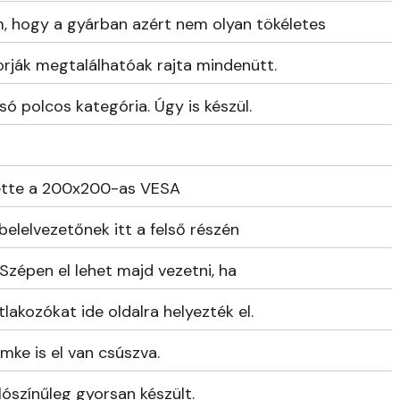
, hogy a gyárban azért nem olyan tökéletes
orják megtalálhatóak rajta mindenütt.
só polcos kategória. Úgy is készül.
elette a 200x200-as VESA
elelvezetőnek itt a felső részén
 Szépen el lehet majd vezetni, ha
atlakozókat ide oldalra helyezték el.
címke is el van csúszva.
lószínűleg gyorsan készült.