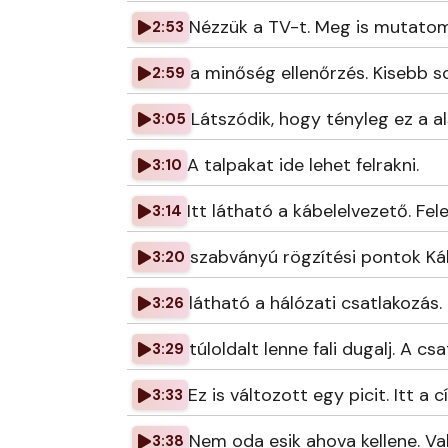
Nézzük a TV-t. Meg is mutatom
2:53
a minőség ellenőrzés. Kisebb s
2:59
Látszódik, hogy tényleg ez a al
3:05
A talpakat ide lehet felrakni.
3:10
Itt látható a kábelelvezető. F
3:14
szabványú rögzítési pontok Káb
3:20
látható a hálózati csatlakozás.
3:26
túloldalt lenne fali dugalj. A cs
3:29
Ez is változott egy picit. Itt a 
3:33
Nem oda esik ahova kellene. Va
3:38