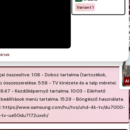
Variant 1
spi
qua
750
ektek
ai összesítve. 1:08 - Doboz tartalma (tartozékok,
lp összeszerelése. 5:58 - TV kinézete és a talp méretei.
. 8:47 - Kezdőképernyő tartalma. 10:03 - Elérhető
s beállítások menü tartalma. 15:29 - Böngésző használata.
dal: https://www.samsung.com/hu/tvs/uhd-4k-tv/du7000-
t-tv-ue50du7172uxxh/