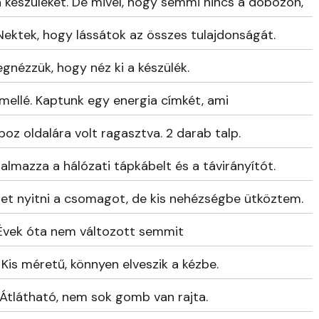
a készüléket. De mivel, hogy semmi nincs a dobozon,
Nektek, hogy lássátok az összes tulajdonságát.
gnézzük, hogy néz ki a készülék.
mellé. Kaptunk egy energia címkét, ami
oz oldalára volt ragasztva. 2 darab talp.
lmazza a hálózati tápkábelt és a távirányítót.
et nyitni a csomagot, de kis nehézségbe ütköztem.
i. Évek óta nem változott semmit
 Kis méretű, könnyen elveszik a kézbe.
Átlátható, nem sok gomb van rajta.