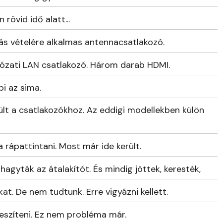
 rövid idő alatt...
zás vételére alkalmas antennacsatlakozó.
hálózati LAN csatlakozó. Három darab HDMI.
i az sima.
ült a csatlakozókhoz. Az eddigi modellekben külön
ra rápattintani. Most már ide került.
hagyták az átalakítót. És mindig jöttek, keresték,
t. De nem tudtunk. Erre vigyázni kellett.
szíteni. Ez nem probléma már.