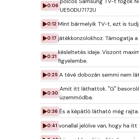
polcos Samsung TV-t fogok Ne
0:06
UE50DU7172U
Mint bármelyik TV-t, ezt is tud
0:12
játékkonzolokhoz. Támogatja a 
0:17
késleltetés ideje. Viszont maxi
0:21
figyelembe.
A tévé dobozán semmi nem láts
0:25
Amit itt láthattok. "G" besoro
0:30
üzemmódba.
És a képátló látható még rajta
0:36
vonallal jelölve van, hogy ha it
0:41