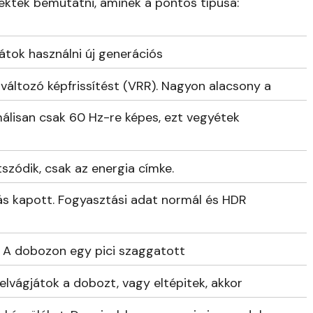
ktek bemutatni, aminek a pontos típusa:
játok használni új generációs
változó képfrissítést (VRR). Nagyon alacsony a
málisan csak 60 Hz-re képes, ezt vegyétek
zódik, csak az energia címke.
lás kapott. Fogyasztási adat normál és HDR
. A dobozon egy pici szaggatott
t elvágjátok a dobozt, vagy eltépitek, akkor