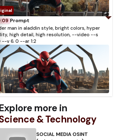
Prompt
0:09
der man in aladdin style, bright colors, hyper
lity, high detail, high resolution, --video --s
 --v 6. 0 --ar 1:2
Explore more in
Science & Technology
SOCIAL MEDIA OSINT