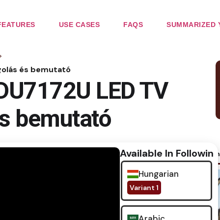
FEATURES
USE CASES
FAQS
SUMMARIZED 
>
olás és bemutató
DU7172U LED TV
s bemutató
Available In Following
No im
Hungarian
Variant 1
Arabic