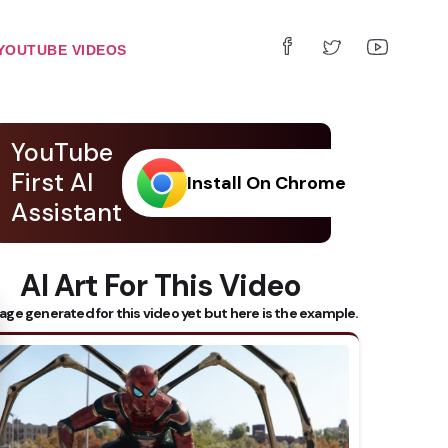
YOUTUBE VIDEOS
YouTube
First AI
Install On Chrome
Assistant
AI Art For This Video
 Subtitles
age generated for this video yet but here is the example.