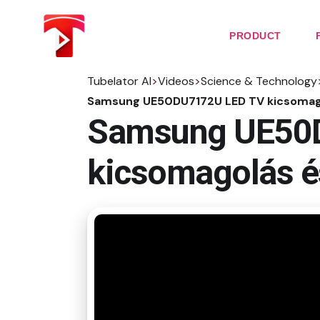
Skip
to
the
PRODUCT
content
Tubelator AI
>
Videos
>
Science & Technology
Samsung UE50DU7172U LED TV kicsomag
Samsung UE50
kicsomagolás é