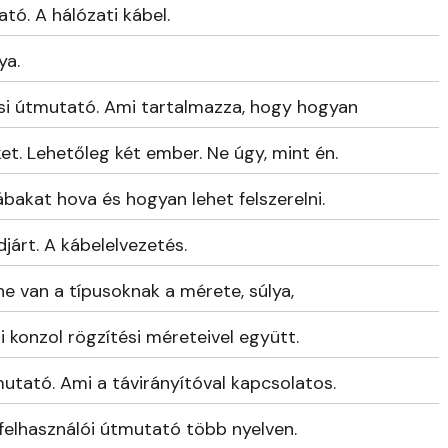
tó. A hálózati kábel.
ya.
ési útmutató. Ami tartalmazza, hogy hogyan
et. Lehetőleg két ember. Ne úgy, mint én.
 lábakat hova és hogyan lehet felszerelni.
rt. A kábelelvezetés.
e van a típusoknak a mérete, súlya,
 konzol rögzítési méreteivel együtt.
utató. Ami a távirányítóval kapcsolatos.
 felhasználói útmutató több nyelven.