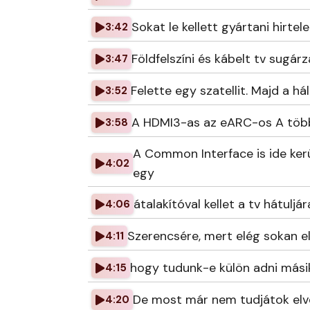
Sokat le kellett gyártani hirtelen
3:42
Földfelszíni és kábelt tv sugár
3:47
Felette egy szatellit. Majd a 
3:52
A HDMI3-as az eARC-os A több
3:58
A Common Interface is ide ker
4:02
egy
átalakítóval kellet a tv hátuljá
4:06
Szerencsére, mert elég sokan el
4:11
hogy tudunk-e külön adni másika
4:15
De most már nem tudjátok elve
4:20