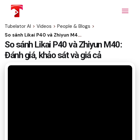
Skip
to
the
content
Tubelator AI
>
Videos
>
People & Blogs
>
So sánh Likai P40 và Zhiyun M40: Đánh giá, khảo sát và giá cả
So sánh Likai P40 và Zhiyun M40:
Đánh giá, khảo sát và giá cả