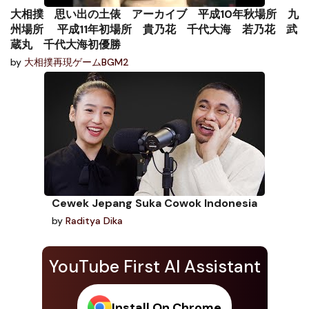
大相撲 思い出の土俵 アーカイブ 平成10年秋場所 九
州場所 平成11年初場所 貴乃花 千代大海 若乃花 武
蔵丸 千代大海初優勝
by
大相撲再現ゲームBGM2
Cewek Jepang Suka Cowok Indonesia
by
Raditya Dika
YouTube First AI Assistant
Install On Chrome