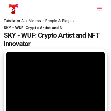
Skip
to
the
content
Tubelator AI
>
Videos
>
People & Blogs
>
SKY - WUF: Crypto Artist and NFT Innovator
SKY - WUF: Crypto Artist and NFT
Innovator