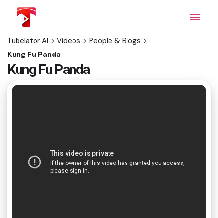
Skip
to
the
content
Tubelator AI
>
Videos
>
People & Blogs
>
Kung Fu Panda
Kung Fu Panda