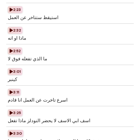
2:23
استيقظ ستتاخر عن العمل
2:32
ماذا او انه
2:52
ما الذي تفعله فوق لا
3:01
كينبر
3:11
اسرع تاخرت عن العمل انا قادم
3:25
اسف ابي الاسف لا يحضر النودلز ماذا تفعل
3:30