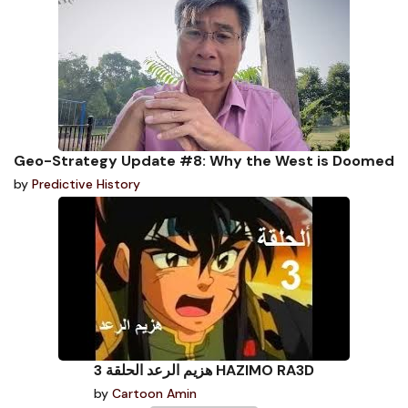
Geo-Strategy Update #8: Why the West is Doomed
by
Predictive History
هزيم الرعد الحلقة 3 HAZIMO RA3D
by
Cartoon Amin