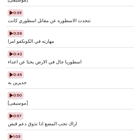
[موسيقى]
0:35
تتحدث الاسطوره عن مقاتل اسطوري كانت
0:39
مهارته في الكونكفو امرا
0:42
اسطوريا جال في الارض بحثا عن اعداء
0:45
جديرين به
0:50
[موسيقى]
0:57
اراك تحب المضغ اذا تذوق دعم قبض
1:03