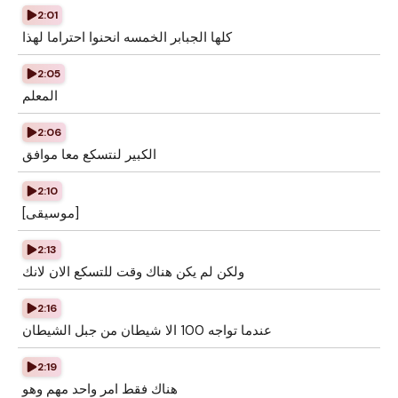
2:01
كلها الجبابر الخمسه انحنوا احتراما لهذا
2:05
المعلم
2:06
الكبير لنتسكع معا موافق
2:10
[موسيقى]
2:13
ولكن لم يكن هناك وقت للتسكع الان لانك
2:16
عندما تواجه 100 الا شيطان من جبل الشيطان
2:19
هناك فقط امر واحد مهم وهو