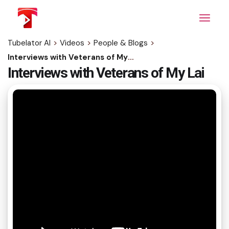
Skip
to
the
content
Tubelator AI
>
Videos
>
People & Blogs
>
Interviews with Veterans of My Lai
Interviews with Veterans of My Lai