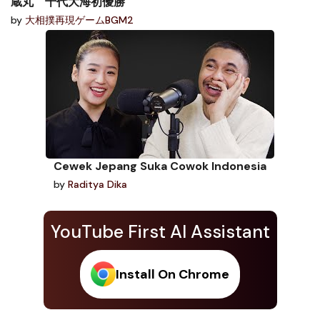
蔵丸 千代大海初優勝
by
大相撲再現ゲームBGM2
Cewek Jepang Suka Cowok Indonesia
by
Raditya Dika
YouTube First AI Assistant
Install On Chrome