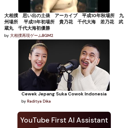
大相撲 思い出の土俵 アーカイブ 平成10年秋場所 九
州場所 平成11年初場所 貴乃花 千代大海 若乃花 武
蔵丸 千代大海初優勝
by
大相撲再現ゲームBGM2
Cewek Jepang Suka Cowok Indonesia
by
Raditya Dika
YouTube First AI Assistant