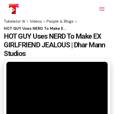
Skip
to
the
content
Tubelator AI
>
Videos
>
People & Blogs
>
HOT GUY Uses NERD To Make EX GIRLFRIEND JEALOUS | Dhar Mann Studios
HOT GUY Uses NERD To Make EX
GIRLFRIEND JEALOUS | Dhar Mann
Studios