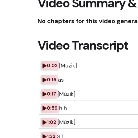
Video Summary &
No chapters for this video genera
Video Transcript
[Müzik]
0:02
as
0:15
[Müzik]
0:17
h h
0:59
[Müzik]
1:02
ST
1:33