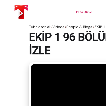
Skip
to
the
PRODUCT
content
Tubelator AI
>
Videos
>
People & Blogs
>
EKİP 
EKİP 1 96 BÖL
İZLE