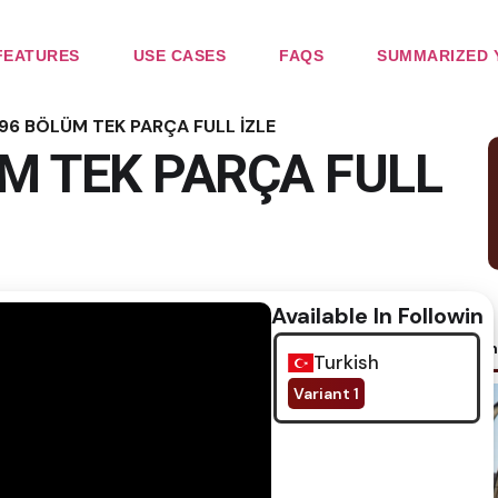
FEATURES
USE CASES
FAQS
SUMMARIZED 
1 96 BÖLÜM TEK PARÇA FULL İZLE
ÜM TEK PARÇA FULL
Available In Following
No im
Turkish
Variant 1