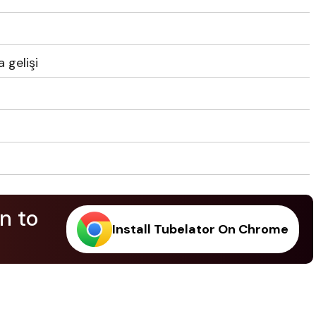
 gelişi
z
n to
Install Tubelator On Chrome
.