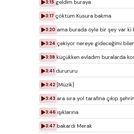
geldim buraya
3:15
çöktüm Kusura bakma
3:17
ama burada öyle bir şey var ki 
3:20
çekiyor nereye gideceğimi bil
3:24
küçükken evladım buralarda ko
3:38
durururu
3:41
[Müzik]
3:42
ara sıra yol tarafına çıkıp şehri
3:43
ışıklarına
3:46
bakardı Merak
3:47