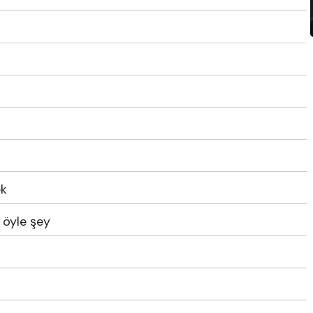
ek
 öyle şey