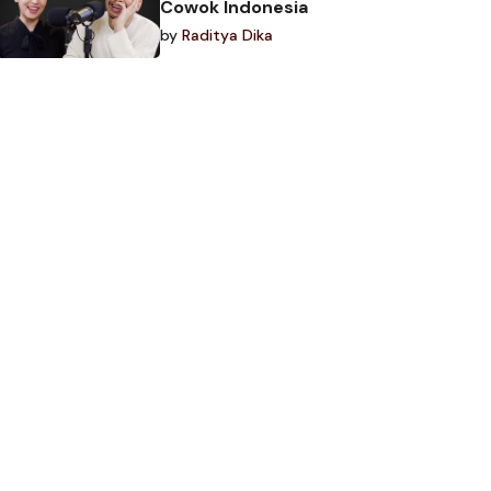
Cowok Indonesia
by
Raditya Dika