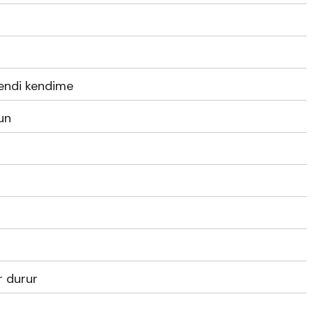
endi kendime
un
r durur