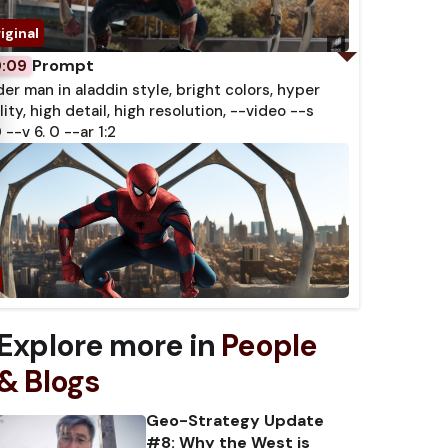
Prompt
0:09
der man in aladdin style, bright colors, hyper
lity, high detail, high resolution, --video --s
 --v 6. 0 --ar 1:2
Explore more in
People
& Blogs
Geo-Strategy Update
#8: Why the West is