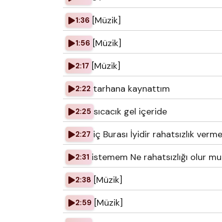
[Müzik]
1:36
[Müzik]
1:56
[Müzik]
2:17
tarhana kaynattım
2:22
sıcacık gel içeride
2:25
iç Burası İyidir rahatsızlık verm
2:27
istemem Ne rahatsızlığı olur mu
2:31
[Müzik]
2:38
[Müzik]
2:59