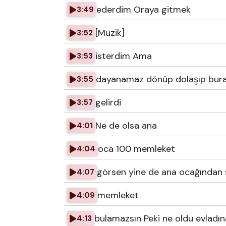
ederdim Oraya gitmek
3:49
[Müzik]
3:52
isterdim Ama
3:53
dayanamaz dönüp dolaşıp bura
3:55
gelirdi
3:57
Ne de olsa ana
4:01
oca 100 memleket
4:04
görsen yine de ana ocağından 
4:07
memleket
4:09
bulamazsın Peki ne oldu evladı
4:13