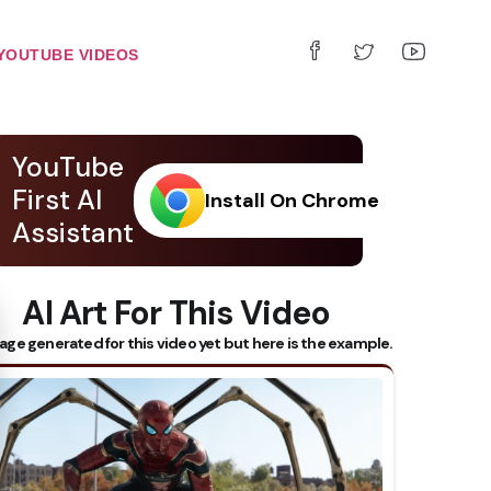
YOUTUBE VIDEOS
YouTube
First AI
Install On Chrome
Assistant
AI Art For This Video
 Subtitles
age generated for this video yet but here is the example.