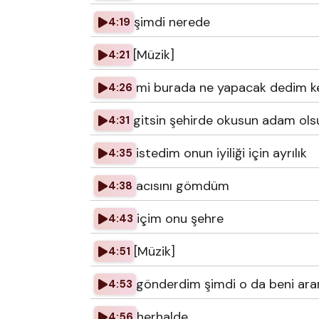
şimdi nerede
4:19
[Müzik]
4:21
mi burada ne yapacak dedim k
4:26
gitsin şehirde okusun adam ols
4:31
istedim onun iyiliği için ayrılık
4:35
acısını gömdüm
4:38
içim onu şehre
4:43
[Müzik]
4:51
gönderdim şimdi o da beni ara
4:53
herhalde
4:56