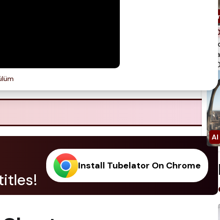
spi
qua
750
ülüm
Install Tubelator On Chrome
itles!