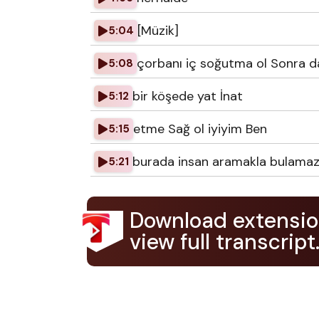
[Müzik]
5:04
çorbanı iç soğutma ol Sonra da
5:08
bir köşede yat İnat
5:12
etme Sağ ol iyiyim Ben
5:15
burada insan aramakla bulama
5:21
Download extensio
view full transcript