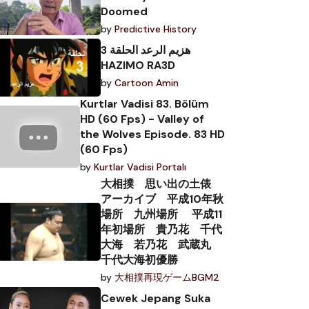
Doomed
by
Predictive History
هزيم الرعد الحلقة 3
HAZIMO RA3D
by
Cartoon Amin
Kurtlar Vadisi 83. Bölüm
HD (60 Fps) - Valley of
the Wolves Episode. 83 HD
(60 Fps)
by
Kurtlar Vadisi Portalı
大相撲 思い出の土俵
アーカイブ 平成10年秋
場所 九州場所 平成11
年初場所 貴乃花 千代
大海 若乃花 武蔵丸
千代大海初優勝
by
大相撲再現ゲームBGM2
Cewek Jepang Suka