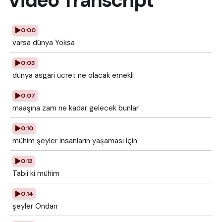
Video Transcript
0:00
varsa dünya Yoksa
0:03
dünya asgari ücret ne olacak emekli
0:07
maaşına zam ne kadar gelecek bunlar
0:10
mühim şeyler insanların yaşaması için
0:12
Tabii ki mühim
0:14
şeyler Ondan