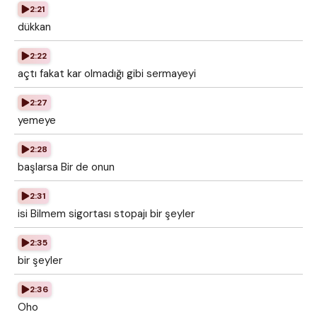
2:21
dükkan
2:22
açtı fakat kar olmadığı gibi sermayeyi
2:27
yemeye
2:28
başlarsa Bir de onun
2:31
isi Bilmem sigortası stopajı bir şeyler
2:35
bir şeyler
2:36
Oho