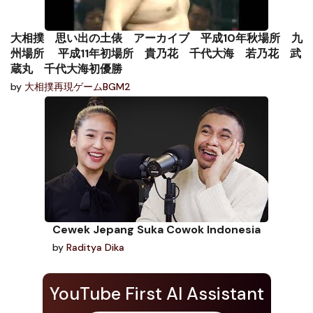
大相撲 思い出の土俵 アーカイブ 平成10年秋場所 九
州場所 平成11年初場所 貴乃花 千代大海 若乃花 武
蔵丸 千代大海初優勝
by
大相撲再現ゲームBGM2
Cewek Jepang Suka Cowok Indonesia
by
Raditya Dika
YouTube First AI Assistant