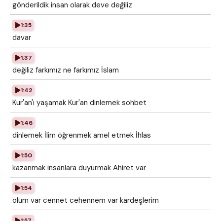
gönderildik insan olarak deve değiliz
1:35
davar
1:37
değiliz farkımız ne farkımız İslam
1:42
Kur'an'ı yaşamak Kur'an dinlemek sohbet
1:46
dinlemek İlim öğrenmek amel etmek İhlas
1:50
kazanmak insanlara duyurmak Ahiret var
1:54
ölüm var cennet cehennem var kardeşlerim
1:57