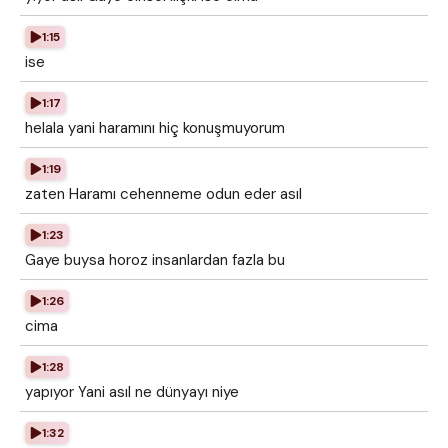
1:15
ise
1:17
helala yani haramını hiç konuşmuyorum
1:19
zaten Haramı cehenneme odun eder asıl
1:23
Gaye buysa horoz insanlardan fazla bu
1:26
cima
1:28
yapıyor Yani asıl ne dünyayı niye
1:32