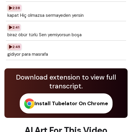
2:38
kapat Hiç olmazsa sermayeden yersin
2:41
biraz öbür türlü Sen yemiyorsun boşa
2:45
gidiyor para masrafa
Download extension to view full
transcript.
Install Tubelator On Chrome
AI Art For This Video