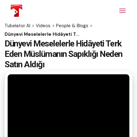
Skip
to
the
content
Tubelator AI
>
Videos
>
People & Blogs
>
Dünyevi Meselelerle Hidâyeti Terk Eden Müslümanın Sapıklığı Neden Satın Aldığı
Dünyevi Meselelerle Hidâyeti Terk
Eden Müslümanın Sapıklığı Neden
Satın Aldığı