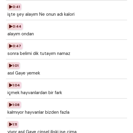
0:41
işte şey alayım Ne onun adı kalori
0:44
alayım ondan
0:47
sonra belimi dik tutayım namaz
1:01
asıl Gaye yemek
1:04
içmek hayvanlardan bir fark
1:08
kalmıyor hayvanlar bizden fazla
1:11
yiyor asıl Gaye cinsel ilişki ise cima