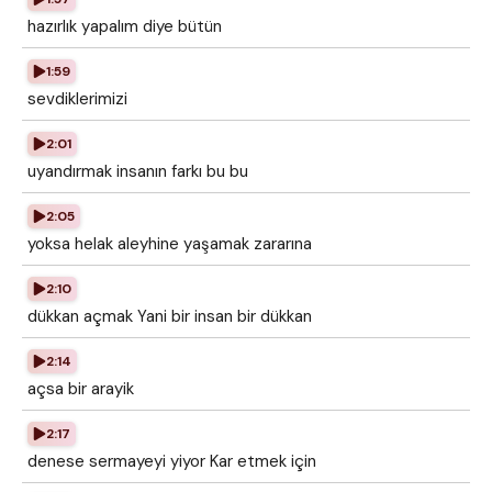
hazırlık yapalım diye bütün
1:59
sevdiklerimizi
2:01
uyandırmak insanın farkı bu bu
2:05
yoksa helak aleyhine yaşamak zararına
2:10
dükkan açmak Yani bir insan bir dükkan
2:14
açsa bir arayik
2:17
denese sermayeyi yiyor Kar etmek için