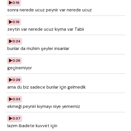
0:16
sonra nerede ucuz peynir var nerede ucuz
0:19
zeytin var nerede ucuz kıyma var Tabii
0:24
bunlar da mühim şeyler insanlar
0:26
geçinemiyor
0:29
ama dü biz sadece bunlar için gelmedik
0:33
ekmeği peyniri kıymayı niye yememiz
0:37
lazım ibadete kuvvet için