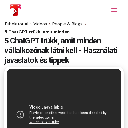
Skip
to
the
content
Tubelator AI
>
Videos
>
People & Blogs
>
5 ChatGPT trükk, amit minden vállalkozónak látni kell - Használati javaslatok és tippek
5 ChatGPT trükk, amit minden
vállalkozónak látni kell - Használati
javaslatok és tippek