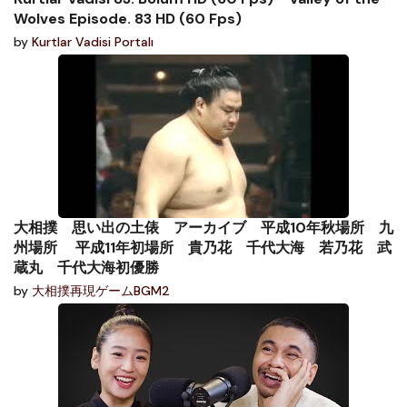
Wolves Episode. 83 HD (60 Fps)
by
Kurtlar Vadisi Portalı
大相撲 思い出の土俵 アーカイブ 平成10年秋場所 九
州場所 平成11年初場所 貴乃花 千代大海 若乃花 武
蔵丸 千代大海初優勝
by
大相撲再現ゲームBGM2