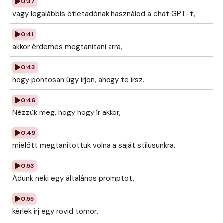
0:37
vagy legalábbis ötletadónak használod a chat GPT-t,
0:41
akkor érdemes megtanítani arra,
0:43
hogy pontosan úgy írjon, ahogy te írsz.
0:46
Nézzük meg, hogy hogy ír akkor,
0:49
mielőtt megtanítottuk volna a saját stílusunkra.
0:53
Adunk neki egy általános promptot,
0:55
kérlek írj egy rövid tömör,