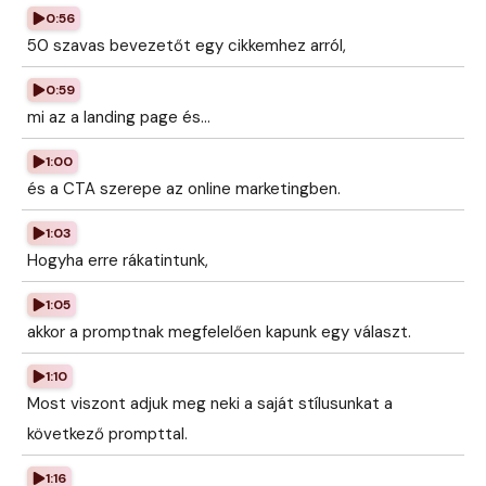
0:56
50 szavas bevezetőt egy cikkemhez arról,
0:59
mi az a landing page és...
1:00
és a CTA szerepe az online marketingben.
1:03
Hogyha erre rákatintunk,
1:05
akkor a promptnak megfelelően kapunk egy választ.
1:10
Most viszont adjuk meg neki a saját stílusunkat a
következő prompttal.
1:16