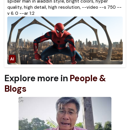
spider man in aladdin style, bright colors, hyper
quality, high detail, high resolution, --video --s 750 --
v 6. 0 --ar 1:2
Explore more in
People &
Blogs