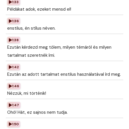
1:33
Példákat adok, ezeket mensd el!
1:36
enstilus, én stílus néven.
1:38
Ezután kérdezd meg tőlem, milyen témáról és milyen
tartalmat szeretnék írni.
1:42
Ezután az adott tartalmat enstilus használatával írd meg.
1:46
Nézzük, mi történik!
1:47
Ohó! Hát, ez sajnos nem tudja.
1:50