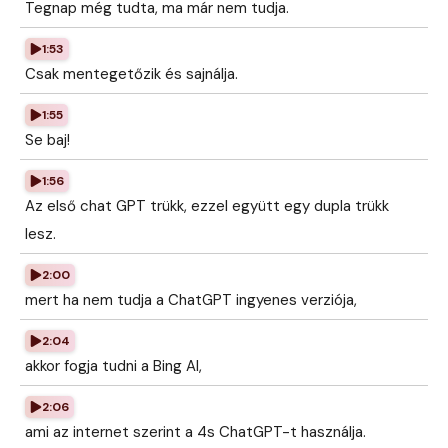
Tegnap még tudta, ma már nem tudja.
1:53
Csak mentegetőzik és sajnálja.
1:55
Se baj!
1:56
Az első chat GPT trükk, ezzel együtt egy dupla trükk
lesz.
2:00
mert ha nem tudja a ChatGPT ingyenes verziója,
2:04
akkor fogja tudni a Bing AI,
2:06
ami az internet szerint a 4s ChatGPT-t használja.