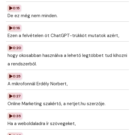
0:15
De ez még nem minden.
0:16
Ezen a felvételen öt ChatGPT-trükköt mutatok azért,
0:20
hogy okosabban használva a lehető legtöbbet tud kihozni
a rendszerből.
0:25
A mikrofonnál Erdély Norbert,
0:27
Online Marketing szakértő, a netjet.hu szerzője.
0:35
Ha a weboldaladra ír szövegeket,