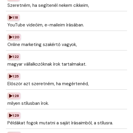
Szeretném, ha segítenél nekem cikkeim,
1:18
YouTube videóim, e-maileim írásában.
1:20
Online marketing szakértő vagyok,
1:22
magyar vállalkozóknak írok tartalmakat.
1:25
Először azt szeretném, ha megértenéd,
1:28
milyen stílusban írok.
1:29
Példákat fogok mutatni a saját írásaimból, a stílusra.