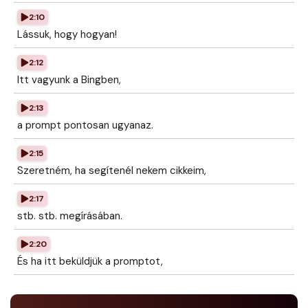
2:10
Lássuk, hogy hogyan!
2:12
Itt vagyunk a Bingben,
2:13
a prompt pontosan ugyanaz.
2:15
Szeretném, ha segítenél nekem cikkeim,
2:17
stb. stb. megírásában.
2:20
És ha itt beküldjük a promptot,