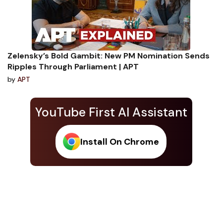
Zelensky’s Bold Gambit: New PM Nomination Sends
Ripples Through Parliament | APT
by
APT
YouTube First AI Assistant
Install On Chrome