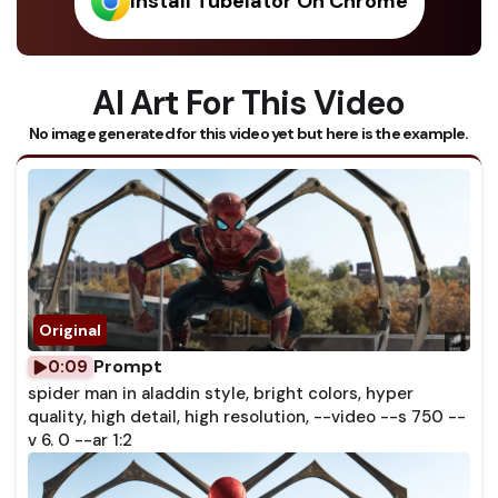
Install Tubelator On Chrome
AI Art For This Video
No image generated for this video yet but here is the example.
Prompt
0:09
spider man in aladdin style, bright colors, hyper
quality, high detail, high resolution, --video --s 750 --
v 6. 0 --ar 1:2