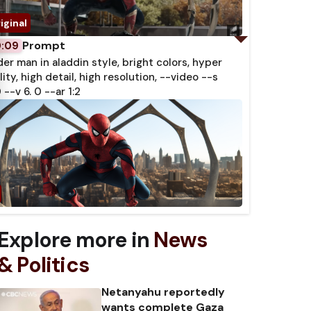
Prompt
0:09
der man in aladdin style, bright colors, hyper
lity, high detail, high resolution, --video --s
 --v 6. 0 --ar 1:2
Explore more in
News
& Politics
Netanyahu reportedly
wants complete Gaza