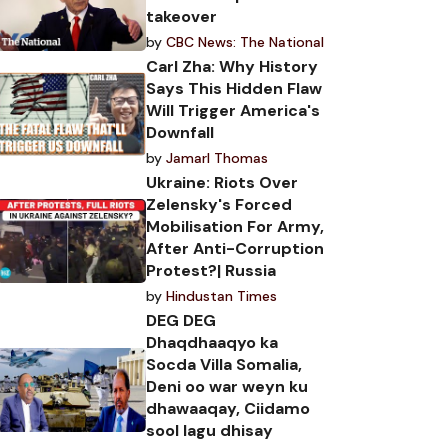
takeover
by
CBC News: The National
Carl Zha: Why History
Says This Hidden Flaw
Will Trigger America's
Downfall
by
Jamarl Thomas
Ukraine: Riots Over
Zelensky's Forced
Mobilisation For Army,
After Anti-Corruption
Protest?| Russia
by
Hindustan Times
DEG DEG
Dhaqdhaaqyo ka
Socda Villa Somalia,
Deni oo war weyn ku
dhawaaqay, Ciidamo
sool lagu dhisay