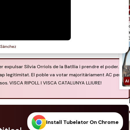
spi
qua
750
 Sànchez
r expulsar Sílvia Orriols de la Batllia i prendre el poder.
p legitimitat. El poble va votar majoritàriament AC per a
eressos. VISCA RIPOLL I VISCA CATALUNYA LLIURE!
Install Tubelator On Chrome