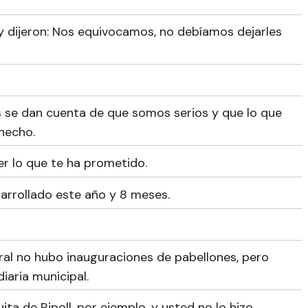
y dijeron: Nos equivocamos, no debíamos dejarles
s se dan cuenta de que somos serios y que lo que
hecho.
r lo que te ha prometido.
arrollado este año y 8 meses.
ral no hubo inauguraciones de pabellones, pero
iaria municipal.
ita de Ripoll, por ejemplo, y usted no lo hizo.