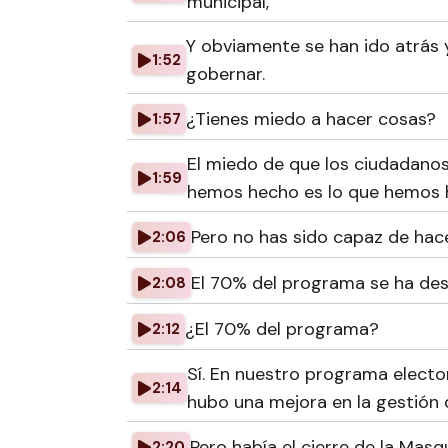
municipal,
Y obviamente se han ido atrás 
1:52
gobernar.
¿Tienes miedo a hacer cosas?
1:57
El miedo de que los ciudadano
1:59
hemos hecho es lo que hemos 
Pero no has sido capaz de hace
2:06
El 70% del programa se ha des
2:08
¿El 70% del programa?
2:12
Sí. En nuestro programa electo
2:14
hubo una mejora en la gestión d
Pero había el cierre de la Masqu
2:20