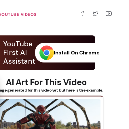
YOUTUBE VIDEOS
YouTube
First AI
Install On Chrome
Assistant
AI Art For This Video
 Subtitles
age generated for this video yet but here is the example.