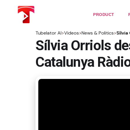
Skip
to
the
PRODUCT
content
Tubelator AI
>
Videos
>
News & Politics
>
Sílvia
Sílvia Orriols de
Catalunya Ràdi