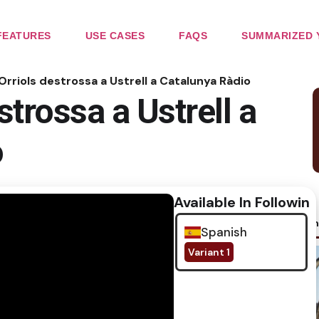
FEATURES
USE CASES
FAQS
SUMMARIZED 
 Orriols destrossa a Ustrell a Catalunya Ràdio
strossa a Ustrell a
o
Available In Following
No im
Spanish
Variant 1