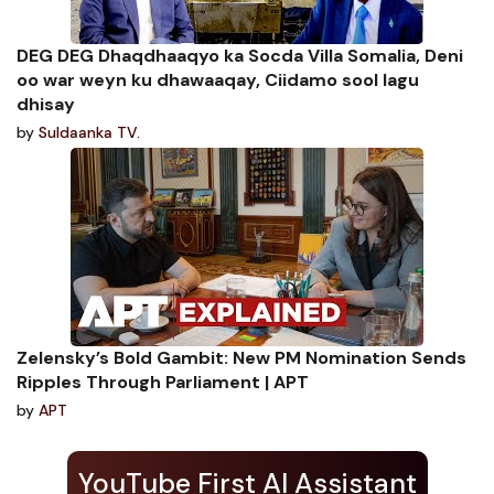
DEG DEG Dhaqdhaaqyo ka Socda Villa Somalia, Deni
oo war weyn ku dhawaaqay, Ciidamo sool lagu
dhisay
by
Suldaanka TV.
Zelensky’s Bold Gambit: New PM Nomination Sends
Ripples Through Parliament | APT
by
APT
YouTube First AI Assistant