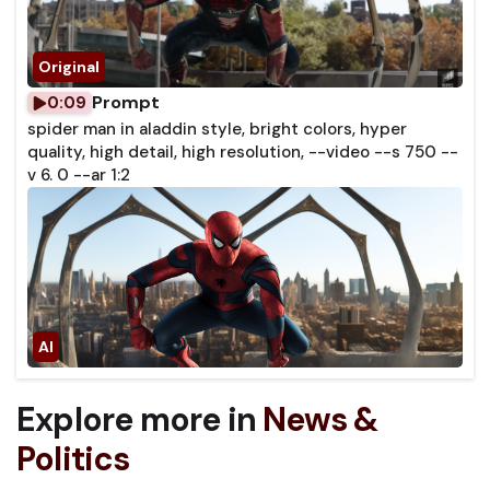
Prompt
0:09
spider man in aladdin style, bright colors, hyper
quality, high detail, high resolution, --video --s 750 --
v 6. 0 --ar 1:2
Explore more in
News &
Politics