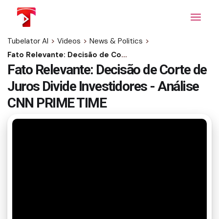
Skip
to
the
content
Tubelator AI
>
Videos
>
News & Politics
>
Fato Relevante: Decisão de Corte de Juros Divide Investidores - Análise CNN PRIME TIME
Fato Relevante: Decisão de Corte de
Juros Divide Investidores - Análise
CNN PRIME TIME