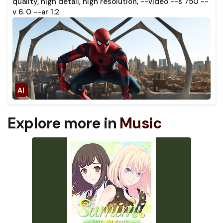
quality, high detail, high resolution, --video --s 750 --
v 6. 0 --ar 1:2
Explore more in
Music