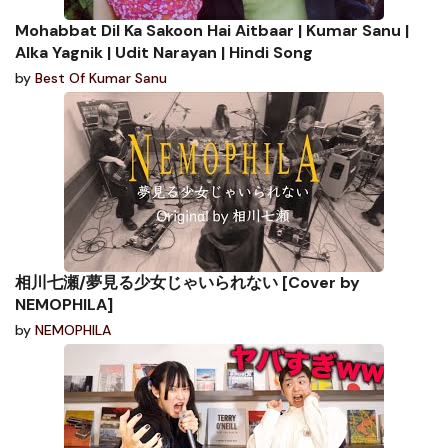
Mohabbat Dil Ka Sakoon Hai Aitbaar | Kumar Sanu |
Alka Yagnik | Udit Narayan | Hindi Song
by
Best Of Kumar Sanu
相川七瀬/夢見る少女じゃいられない [Cover by
NEMOPHILA]
by
NEMOPHILA