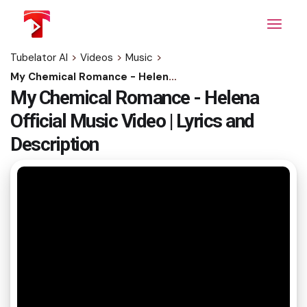
Skip
to
the
content
Tubelator AI
>
Videos
>
Music
>
My Chemical Romance - Helena Official Music Video | Lyrics and Description
My Chemical Romance - Helena
Official Music Video | Lyrics and
Description