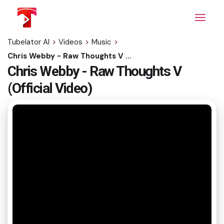
Skip
to
the
content
Tubelator AI
>
Videos
>
Music
>
Chris Webby - Raw Thoughts V (Official Video)
Chris Webby - Raw Thoughts V
(Official Video)