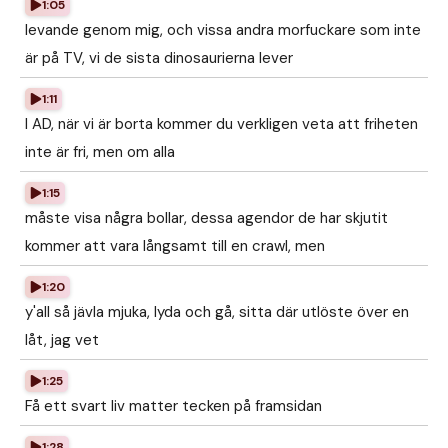
1:05
levande genom mig, och vissa andra morfuckare som inte
är på TV, vi de sista dinosaurierna lever
1:11
I AD, när vi är borta kommer du verkligen veta att friheten
inte är fri, men om alla
1:15
måste visa några bollar, dessa agendor de har skjutit
kommer att vara långsamt till en crawl, men
1:20
y'all så jävla mjuka, lyda och gå, sitta där utlöste över en
låt, jag vet
1:25
Få ett svart liv matter tecken på framsidan
1:28