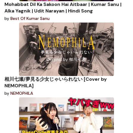
Mohabbat Dil Ka Sakoon Hai Aitbaar | Kumar Sanu |
Alka Yagnik | Udit Narayan | Hindi Song
by
Best Of Kumar Sanu
相川七瀬/夢見る少女じゃいられない [Cover by
NEMOPHILA]
by
NEMOPHILA