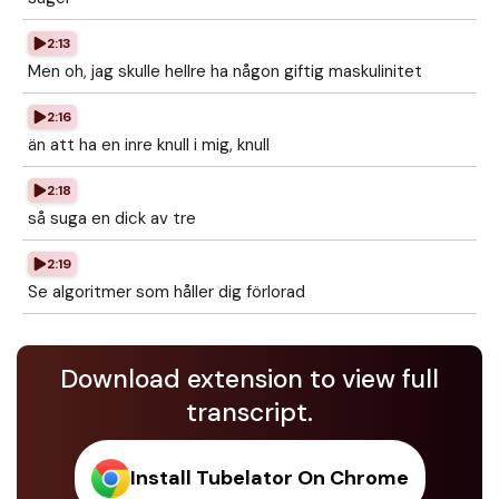
2:13
Men oh, jag skulle hellre ha någon giftig maskulinitet
2:16
än att ha en inre knull i mig, knull
2:18
så suga en dick av tre
2:19
Se algoritmer som håller dig förlorad
Download extension to view full
transcript.
Install Tubelator On Chrome