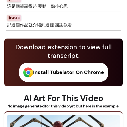
這是個能贏得起 要動一點小心思
3:43
那這個作品就介紹到這裡 謝謝觀看
Download extension to view full
transcript.
Install Tubelator On Chrome
AI Art For This Video
No image generated for this video yet but here is the example.