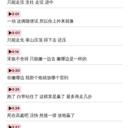
只能走弦 支柱 走弦 进中
3:01
一动 这俩随便试 所以你上外来就像
3:07
只能走先 泰山压顶 得下去 还压
3:14
宋族不舍得 只能撇一边去 撇哪边是一样的
3:20
你撇哪边 我那个炮就放哪个雷到
3:23
跑了 白带站住了 这棋算是赢了 最多再走几步
3:29
死在高處吧 涼快 然後一撐 放炮贏了
3:37