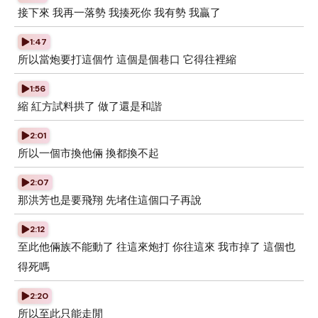
接下來 我再一落勢 我揍死你 我有勢 我贏了
1:47
所以當炮要打這個竹 這個是個巷口 它得往裡縮
1:56
縮 紅方試料拱了 做了還是和諧
2:01
所以一個市換他倆 換都換不起
2:07
那洪芳也是要飛翔 先堵住這個口子再說
2:12
至此他倆族不能動了 往這來炮打 你往這來 我市掉了 這個也
得死嗎
2:20
所以至此只能走閒