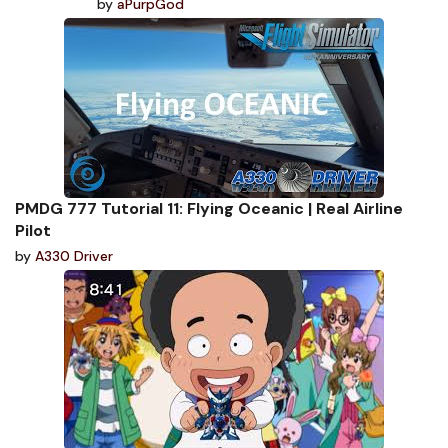
by
aPurpGod
PMDG 777 Tutorial 11: Flying Oceanic | Real Airline
Pilot
by
A330 Driver