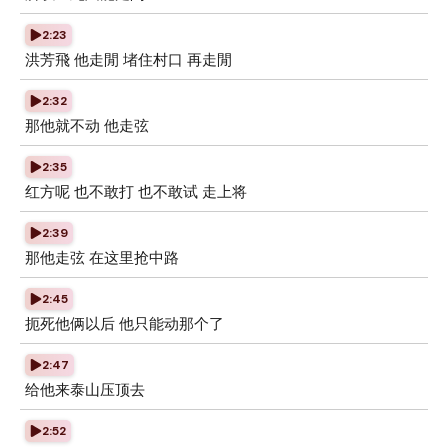
2:23
洪芳飛 他走閒 堵住村口 再走閒
2:32
那他就不动 他走弦
2:35
红方呢 也不敢打 也不敢试 走上将
2:39
那他走弦 在这里抢中路
2:45
扼死他俩以后 他只能动那个了
2:47
给他来泰山压顶去
2:52