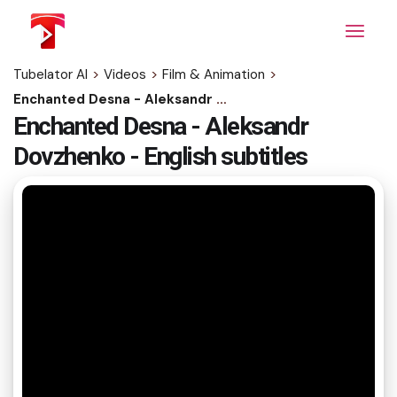
Skip
to
the
content
Tubelator AI
>
Videos
>
Film & Animation
>
Enchanted Desna - Aleksandr Dovzhenko - English subtitles
Enchanted Desna - Aleksandr
Dovzhenko - English subtitles