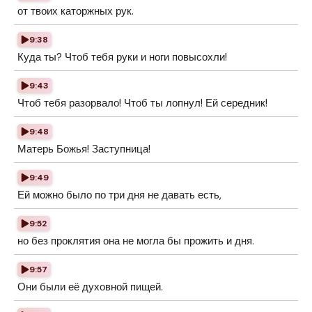
от твоих каторжных рук.
9:38
Куда ты? Чтоб тебя руки и ноги повысохли!
9:43
Чтоб тебя разорвало! Чтоб ты лопнул! Ей середник!
9:48
Матерь Божья! Заступница!
9:49
Ей можно было по три дня не давать есть,
9:52
но без проклятия она не могла бы прожить и дня.
9:57
Они были её духовной пищей.