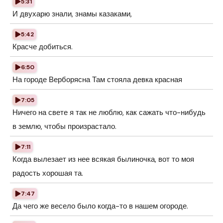
5:31
И двухарю знали, знамы казаками,
5:42
Красче добиться.
6:50
На городе Верборясна Там стояла девка красная
7:05
Ничего на свете я так не люблю, как сажать что-нибудь
в землю, чтобы произрастало.
7:11
Когда вылезает из нее всякая былиночка, вот то моя
радость хорошая та.
7:47
Да чего же весело было когда-то в нашем огороде.