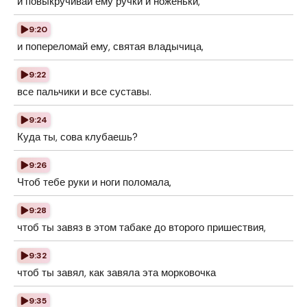
и повыкручивай ему ручки и ноженьки,
9:20
и попереломай ему, святая владычица,
9:22
все пальчики и все суставы.
9:24
Куда ты, сова клубаешь?
9:26
Чтоб тебе руки и ноги поломала,
9:28
чтоб ты завяз в этом табаке до второго пришествия,
9:32
чтоб ты завял, как завяла эта морковочка
9:35