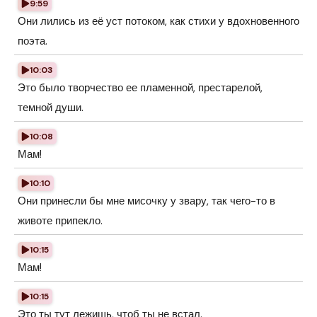
9:59
Они лились из её уст потоком, как стихи у вдохновенного
поэта.
10:03
Это было творчество ее пламенной, престарелой,
темной души.
10:08
Мам!
10:10
Они принесли бы мне мисочку у звару, так чего-то в
животе припекло.
10:15
Мам!
10:15
Это ты тут лежишь, чтоб ты не встал.