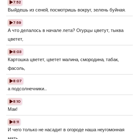
7:52
Выйдешь из сеней, посмотришь вокруг, зелень буйная.
7:59
А что делалось в начале лета? Огурцы цветут, тыква
цветет,
8:03
Картошка цветет, цветет малина, смородина, табак,
фасоль,
8:07
а подсолнечники...
8:10
Мак!
8:11
И чего только не насадит в огороде наша неугомонная
мать.