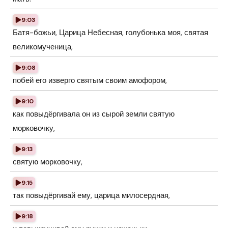
9:03
Батя-божьи, Царица Небесная, голубонька моя, святая
великомученица,
9:08
побей его изверго святым своим амофором,
9:10
как повыдёргивала он из сырой земли святую
морковочку,
9:13
святую морковочку,
9:15
так повыдёргивай ему, царица милосердная,
9:18