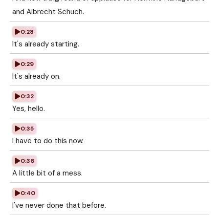
and Albrecht Schuch.
0:28
It's already starting.
0:29
It's already on.
0:32
Yes, hello.
0:35
I have to do this now.
0:36
A little bit of a mess.
0:40
I've never done that before.