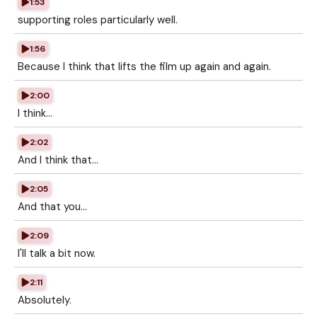
1:53
supporting roles particularly well.
1:56
Because I think that lifts the film up again and again.
2:00
I think...
2:02
And I think that...
2:05
And that you...
2:09
I'll talk a bit now.
2:11
Absolutely.