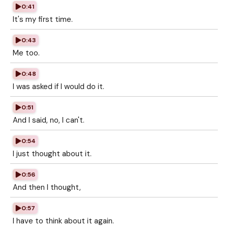
0:41
It's my first time.
0:43
Me too.
0:48
I was asked if I would do it.
0:51
And I said, no, I can't.
0:54
I just thought about it.
0:56
And then I thought,
0:57
I have to think about it again.