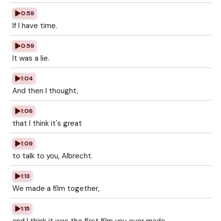
0:59
If I have time.
0:59
It was a lie.
1:04
And then I thought,
1:06
that I think it's great
1:09
to talk to you, Albrecht.
1:13
We made a film together,
1:15