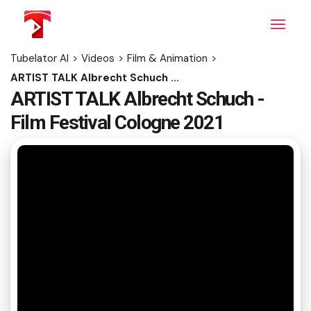
Skip
to
the
content
Tubelator AI
>
Videos
>
Film & Animation
>
ARTIST TALK Albrecht Schuch - Film Festival Cologne 2021
ARTIST TALK Albrecht Schuch -
Film Festival Cologne 2021