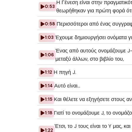
Η Γένεση είναι στην πραγματικό
0:53
θεωρήθηκαν για πρώτη φορά ότ
Περισσότεροι από ένας συγγραφ
0:58
Έχουμε δημιουργήσει ονόματα γι
1:03
Ένας από αυτούς ονομάζουμε J-
1:06
μεταξύ άλλων, στο βιβλίο του,
Η πηγή J.
1:12
Αυτό είναι...
1:14
Και θέλετε να εξηγήσετε στους α
1:15
Γιατί το ονομάζουμε J, το ονομάζ
1:18
Έτσι, το J τους είναι το Y μας, κ
1:22