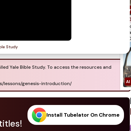
spi
qua
750
ible Study
called Yale Bible Study. To access the resources and
is/lessons/genesis-introduction/
Install Tubelator On Chrome
itles!