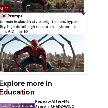
Prompt
0:09
der man in aladdin style, bright colors, hyper
lity, high detail, high resolution, --video --s
 --v 6. 0 --ar 1:2
Explore more in
Education
Repeat-After-Me
Story + SHADOWING