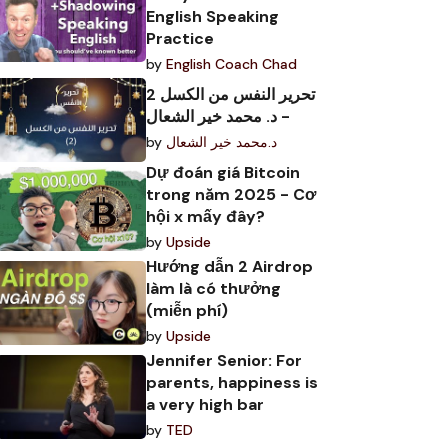
English Speaking
Practice
by
English Coach Chad
تحرير النفس من الكسل 2
- د. محمد خير الشعال
by
د.محمد خير الشعال
Dự đoán giá Bitcoin
trong năm 2025 - Cơ
hội x mấy đây?
by
Upside
Hướng dẫn 2 Airdrop
làm là có thưởng
(miễn phí)
by
Upside
Jennifer Senior: For
parents, happiness is
a very high bar
by
TED