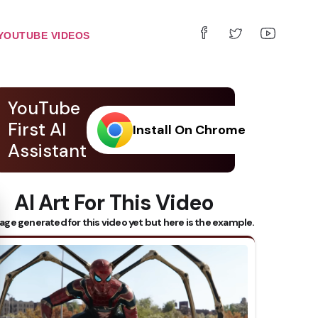
YOUTUBE VIDEOS
YouTube
First AI
Install On Chrome
Assistant
AI Art For This Video
 Subtitles
age generated for this video yet but here is the example.