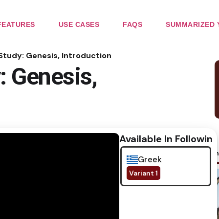
FEATURES
USE CASES
FAQS
SUMMARIZED 
 Study: Genesis, Introduction
: Genesis,
Available In Following
No im
Greek
Variant 1