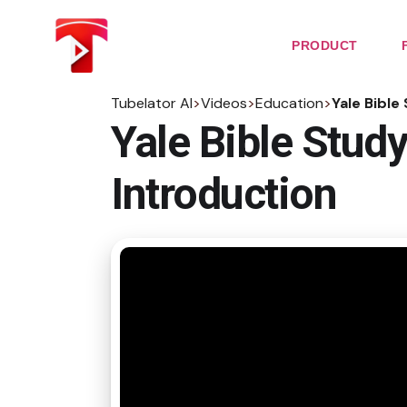
Skip
to
the
PRODUCT
content
Tubelator AI
>
Videos
>
Education
>
Yale Bible
Yale Bible Study
Introduction