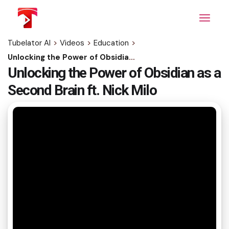
Skip
to
the
content
Tubelator AI
>
Videos
>
Education
>
Unlocking the Power of Obsidian as a Second Brain ft. Nick Milo
Unlocking the Power of Obsidian as a
Second Brain ft. Nick Milo