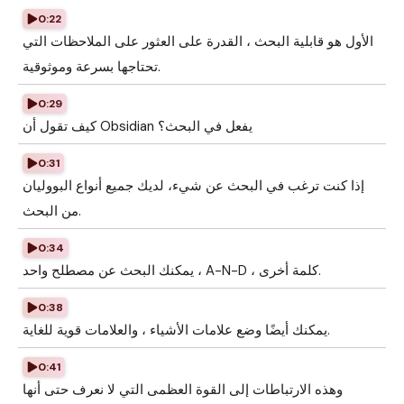
0:22
الأول هو قابلية البحث ، القدرة على العثور على الملاحظات التي
تحتاجها بسرعة وموثوقية.
0:29
كيف تقول أن Obsidian يفعل في البحث؟
0:31
إذا كنت ترغب في البحث عن شيء، لديك جميع أنواع البووليان
من البحث.
0:34
يمكنك البحث عن مصطلح واحد ، A-N-D ، كلمة أخرى.
0:38
يمكنك أيضًا وضع علامات الأشياء ، والعلامات قوية للغاية.
0:41
وهذه الارتباطات إلى القوة العظمى التي لا نعرف حتى أنها