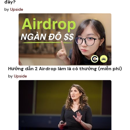
đây?
by
Upside
Hướng dẫn 2 Airdrop làm là có thưởng (miễn phí)
by
Upside