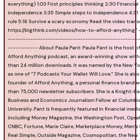
everything) 1:03 First principles thinking 2:30 Financial
independence 3:35 Simple steps to independence 4:31
rule 5:18 Survive a scary economy Read the video trans
https://bigthink.com/videos/how-to-afford-anything/ 
----------------------------------------------------
------------ About Paula Pant: Paula Pant is the host o
Afford Anything podcast, an award-winning show wit
than 24 million downloads. It was named by the New Yo
as one of “7 Podcasts Your Wallet Will Love.” She is also
founder of Afford Anything, a personal finance brand 
than 75,000 newsletter subscribers. She is a Knight-B
Business and Economics Journalism Fellow at Columbi
University. Pant is frequently featured in financial medi
including Money Magazine, the Washington Post, Opra
CNBC, Fortune, Marie Claire, Marketplace Money, Men’s 
Real Simple, Outside Magazine, Cosmopolitan, the New 