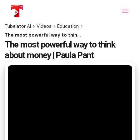
Skip
to
the
content
Tubelator AI
>
Videos
>
Education
>
The most powerful way to think about money | Paula Pant
The most powerful way to think
about money | Paula Pant