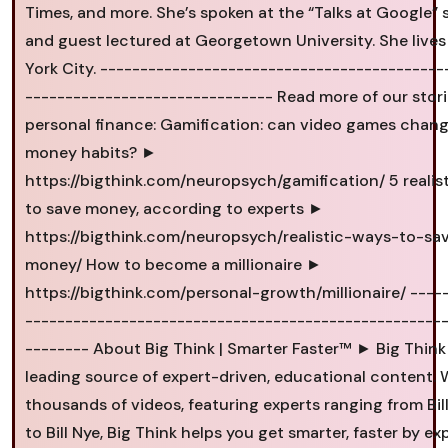
Times, and more. She’s spoken at the “Talks at Google” 
and guest lectured at Georgetown University. She lives
York City. -------------------------------------------
------------------------------- Read more of our stor
personal finance: Gamification: can video games chan
money habits? ►
https://bigthink.com/neuropsych/gamification/ 5 realis
to save money, according to experts ►
https://bigthink.com/neuropsych/realistic-ways-to-sa
money/ How to become a millionaire ►
https://bigthink.com/personal-growth/millionaire/ ----
----------------------------------------------------
-------- About Big Think | Smarter Faster™ ► Big Think
leading source of expert-driven, educational content. 
thousands of videos, featuring experts ranging from Bil
to Bill Nye, Big Think helps you get smarter, faster by ex