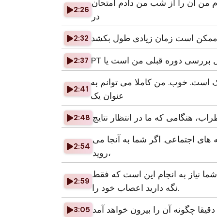
 من آن را از شب من دادم امتحان
2:26
در
ار ممکن است زمان زیادی طول بکشد
2:32
2:37
 است. خوب. من کاملا می توانم به
2:41
عنوان یک
2:48
 های اجتماعی. اگر شما به آنجا می
2:54
روید،
ا نیاز به انجام این است که فقط
2:59
نگه دارید اعصاب خود را.
3:05