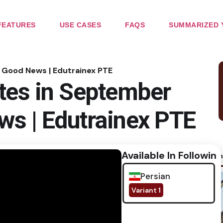
FEATURES
USE CASES
FAQS
SUMMARIZED 
Good News | Edutrainex PTE
es in September
ws | Edutrainex PTE
Available In Following
No im
Persian
Variant 1