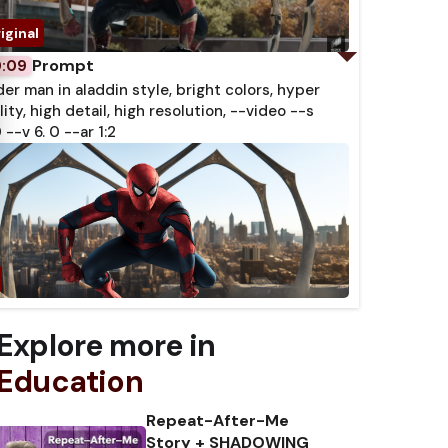
Prompt
0:09
der man in aladdin style, bright colors, hyper
lity, high detail, high resolution, --video --s
 --v 6. 0 --ar 1:2
Explore more in
Education
Repeat-After-Me
Story + SHADOWING