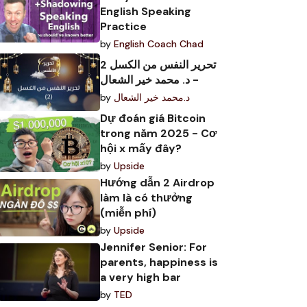
English Speaking
Practice
by
English Coach Chad
تحرير النفس من الكسل 2
- د. محمد خير الشعال
د.محمد خير الشعال
by
Dự đoán giá Bitcoin
trong năm 2025 - Cơ
hội x mấy đây?
by
Upside
Hướng dẫn 2 Airdrop
làm là có thưởng
(miễn phí)
by
Upside
Jennifer Senior: For
parents, happiness is
a very high bar
by
TED