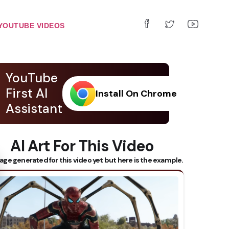
YOUTUBE VIDEOS
YouTube
First AI
Install On Chrome
Assistant
AI Art For This Video
 Subtitles
age generated for this video yet but here is the example.