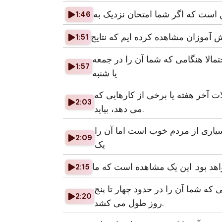
ن است که اگر شما امتحان نزدیک به
1:46
انش آموزان مشاهده کرده ایم که نتایج
1:51
احتمالا هنگامی که شما آن را در جمعه
1:57
یا شنبه
ر هفته یا برخی از کارهایی که PSN انجام
2:03
می دهد، بیاید.
بسیاری از مردم خوب است اما آن را
2:09
یک
واهد بود. این یک مشاهده است که ما
2:15
 که شما آن را در حدود چهار تا پنج
2:20
روز طول می کشد.