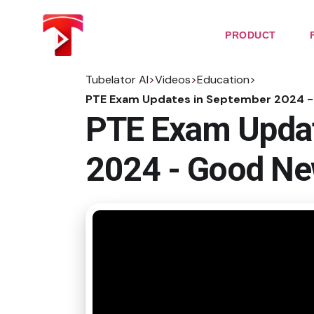
Skip
to
the
PRODUCT
content
Tubelator AI
>
Videos
>
Education
>
PTE Exam Updates in September 2024 - 
PTE Exam Updat
2024 - Good Ne