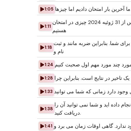
ا آخرین بار امتحان دادیم اما چیزها
1:05
تغییر دوباره. پس از 31 ژوئیه 2024 چیزی در امتحان PT اتفاق افتاد و این چیزی است که ما
1:11
هستیم
رای شما. بنابراین ضربه مانند و ثبت
1:18
نام و
1:24
ک تاخیر در نتایج است. بنابراین چرا
1:28
یل وجود دارد زمانی که شما می توانید
1:33
ام داده اید و شما نمی توانید آن را
1:38
دریافت کنید.
ود ندارد. گاهی اوقات زمان می برد و
1:41