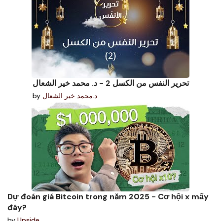
تحرير النفس من الكسل 2 - د. محمد خير الشعال
by
د.محمد خير الشعال
Dự đoán giá Bitcoin trong năm 2025 - Cơ hội x mấy
đây?
by
Upside