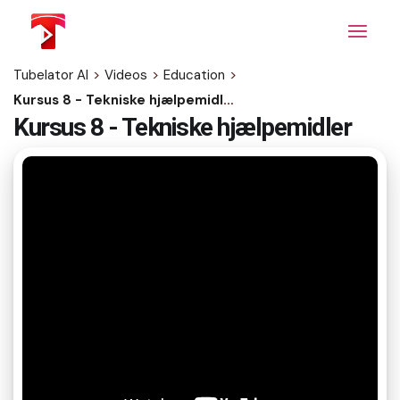
Skip
to
the
content
Tubelator AI
>
Videos
>
Education
>
Kursus 8 - Tekniske hjælpemidler
Kursus 8 - Tekniske hjælpemidler