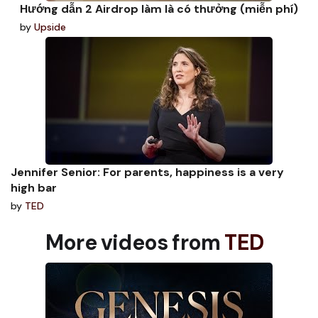
Hướng dẫn 2 Airdrop làm là có thưởng (miễn phí)
by
Upside
Jennifer Senior: For parents, happiness is a very
high bar
by
TED
More videos from
TED