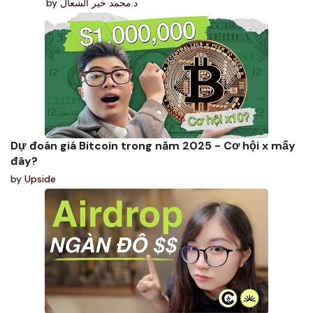
by
د.محمد خير الشعال
Dự đoán giá Bitcoin trong năm 2025 - Cơ hội x mấy
đây?
by
Upside