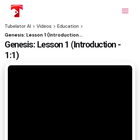
Skip
to
the
content
Tubelator AI
>
Videos
>
Education
>
Genesis: Lesson 1 (Introduction - 1:1)
Genesis: Lesson 1 (Introduction -
1:1)