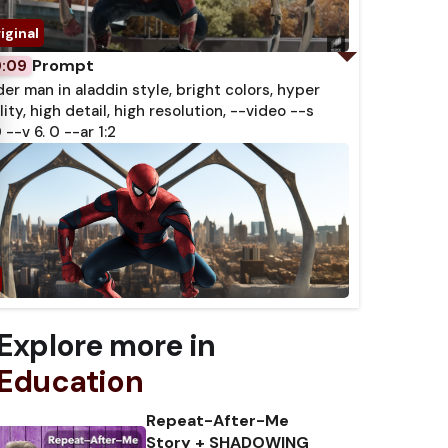
Prompt
0:09
der man in aladdin style, bright colors, hyper
lity, high detail, high resolution, --video --s
 --v 6. 0 --ar 1:2
Explore more in
Education
Repeat-After-Me
Story + SHADOWING