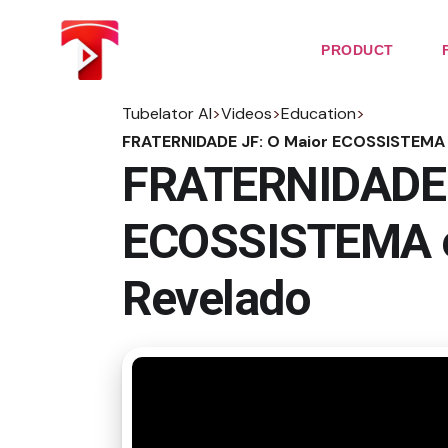
Skip
to
the
PRODUCT
content
Tubelator AI
>
Videos
>
Education
>
FRATERNIDADE JF: O Maior ECOSSISTEMA
FRATERNIDADE 
ECOSSISTEMA e
Revelado