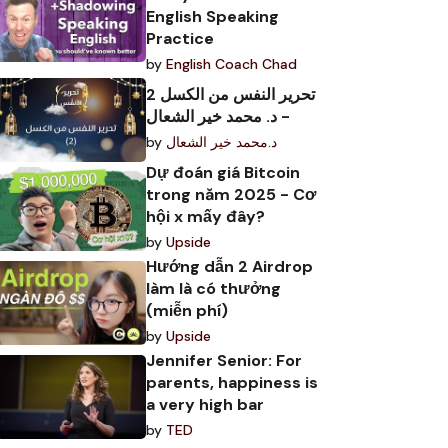
English Speaking
Practice
by
English Coach Chad
تحرير النفس من الكسل 2
- د. محمد خير الشعال
by
د.محمد خير الشعال
Dự đoán giá Bitcoin
trong năm 2025 - Cơ
hội x mấy đây?
by
Upside
Hướng dẫn 2 Airdrop
làm là có thưởng
(miễn phí)
by
Upside
Jennifer Senior: For
parents, happiness is
a very high bar
by
TED