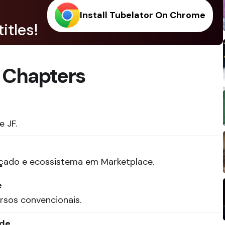
Install Tubelator On Chrome
itles!
 Chapters
 JF.
nçado e ecossistema em Marketplace.
e
rsos convencionais.
ade