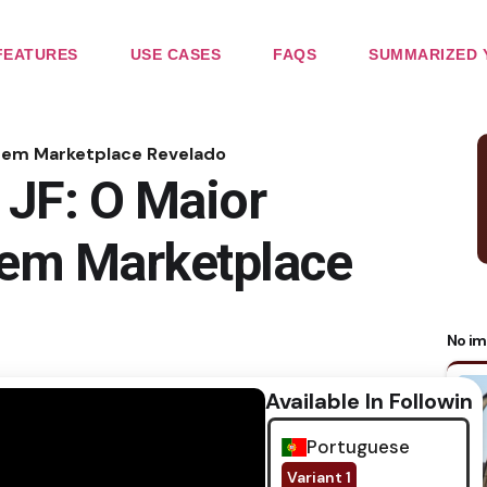
FEATURES
USE CASES
FAQS
SUMMARIZED 
 em Marketplace Revelado
JF: O Maior
m Marketplace
No im
Available In Following
Portuguese
Variant 1