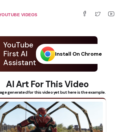
YOUTUBE VIDEOS
YouTube
First AI
Install On Chrome
Assistant
AI Art For This Video
age generated for this video yet but here is the example.
 Subtitles