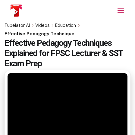
Skip
to
the
content
Tubelator AI
>
Videos
>
Education
>
Effective Pedagogy Techniques Explained for FPSC Lecturer & SST Exam Prep
Effective Pedagogy Techniques
Explained for FPSC Lecturer & SST
Exam Prep