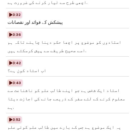
اچھی طرح سے تیار کرنے کی ضرورت ہے.
3:32
پیشکش کے فوائد اور نقصانات
3:36
استادوں کو موضوع پر اچھا حکم دینا چاہئے تاکہ ہم
اسے صحیح طریقے سے پیش کرسکتے ہیں.
3:42
اب استاد کون ہے؟
3:43
استاد ایک شخص ہے جو اپنے طالب علم کو ناشناعت سے
معلوم کرنے کے لئے سفر کے ذریعے جانے کی اجازت دیتا
ہے.
3:52
یہ ایک موضوع ہے جس کے بارے میں طالب علم کوئی علم