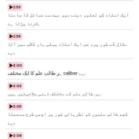
2:53
ایک استاد کو تعلیم دینے میں بہت سے مسائل کا سامنا
کرنا پڑتا ہے.
2:58
مثال کے طور پر، جب ایک استاد پہلی بار کلاس میں آتا
ہے،
3:00
ہر طالب علم کا ایک مختلف caliber ہے.
3:03
ہر طالب علم کے مختلف ذہنی صلاحیتیں ہیں.
3:05
کچھ طالب علموں کو نظریاتی طور پر اچھی طرح سمجھتا
ہے،
3:08