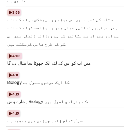
نہیں ہے.
3:56
استاد کی ذمہ داری اس موضوع پر پیشکش دینے کے لئے
ہے، اس کی رہنمائی، عملی طور پر وضاحت کرنے کے لئے
ہے اور پھر اس سے بتائیں کہ ہم روزانہ زندگی میں اس
کو کس طرح شامل کرسکتے ہیں.
4:08
میں آپ کو اس کے لئے ایک چھوٹا سا مثال دے گا.
4:11
Biology کا ایک موضوع سلول ہے.
4:13
ہمارے پاس Biology کے بنیادی اصول ہیں.
4:15
سیل تمام زندہ چیزوں میں موجود ہے.