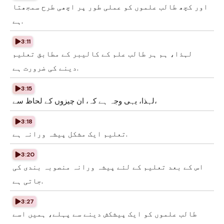
اور کچھ طالب علموں کو عملی طور پر اچھی طرح سمجھتا
ہے.
3:11
لہذا، ہم ہر طالب علم کے کالیبر کے مطابق تعلیم
دینے کی ضرورت ہے.
3:15
لہذا، یہی وجہ ہے کہ، ان چیزوں کے لحاظ سے،
3:18
تعلیم ایک مشکل پیشہ ورانہ ہے.
3:20
اس کے بعد تعلیم کے لئے پیشہ ورانہ منصوبہ بندی کی
جاتی ہے.
3:27
طالب علموں کو ایک پیشکش دینے سے پہلے، ہمیں اسے