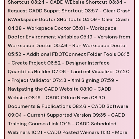
Shortcut 03:24 - CADD WEbsite Shortcut 03:34 -
Request CADD Supprt Shortcut 03:57 - Clear Crash
&Workspace Doctor SHortcuts 04:09 - Clear Crash
04:28 - Workspace Doctor 05:01 - Workspace
Doctor Environment Variables 05:19 - Versions from
Workspace Doctor 05:46 - Run Workspace Doctor
05:52 - Additional FDOTConnect Folder Tools 06:15
- Create Project 06:52 - Designer Interface
Quantities Builder 07:06 - Landxml Visualizer 07:20
- Project Validator 07:43 - Xml Signing 07:59 -
Navigating the CADD Website 08:10 - CADD
Website 08:19 - CADD Office News 08:30 -
Documents & Publications 08:46 - CADD Software
09:04 - Current Supported Version 09:35 - CADD
Training Courses Link 10:15 - CADD Scheduled
Webinars 10:21 - CADD Posted Weinars 11:10 - More