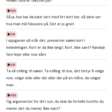
Hvilket nivå er teksten på?
1:01
Så ja, hun har da bare tatt med litt kort her, så dere ser
hva man må fokusere på. Det er jo greit.
1:12
I oppgaven så står det, presenter saken kort i
innledningen. Kort er da ikke langt. Kort, ikke sant? Kanskje
fem linjer eller noe sånt.
1:21
Ta så stilling til saken. Ta stilling til noe, det betyr å velge
noe, velge side eller der eller der på en måte, da velger
man.
1:32
Og argumenter for ditt syn, du skal da fortelle hvorfor du
mener det du mener. Ikke sant?