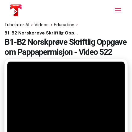
Skip
to
the
content
Tubelator AI
>
Videos
>
Education
>
B1-B2 Norskprøve Skriftlig Oppgave om Pappapermisjon - Video 522
B1-B2 Norskprøve Skriftlig Oppgave
om Pappapermisjon - Video 522