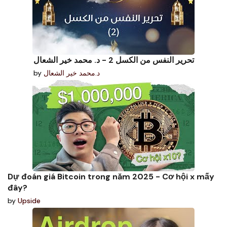
تحرير النفس من الكسل 2 - د. محمد خير الشعال
by
د.محمد خير الشعال
Dự đoán giá Bitcoin trong năm 2025 - Cơ hội x mấy
đây?
by
Upside