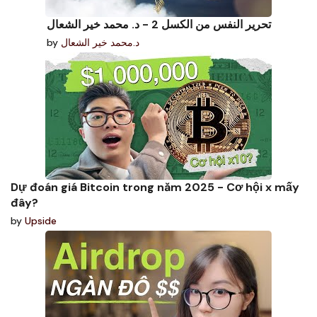
تحرير النفس من الكسل 2 - د. محمد خير الشعال
by
د.محمد خير الشعال
Dự đoán giá Bitcoin trong năm 2025 - Cơ hội x mấy
đây?
by
Upside