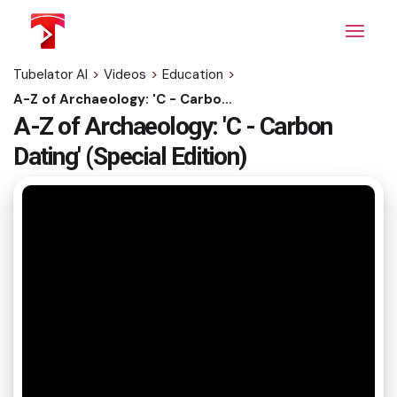
Skip
to
the
content
Tubelator AI
>
Videos
>
Education
>
A-Z of Archaeology: 'C - Carbon Dating' (Special Edition)
A-Z of Archaeology: 'C - Carbon
Dating' (Special Edition)