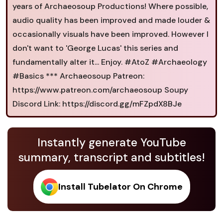
years of Archaeosoup Productions! Where possible,
audio quality has been improved and made louder &
occasionally visuals have been improved. However I
don't want to 'George Lucas' this series and
fundamentally alter it... Enjoy. #AtoZ #Archaeology
#Basics *** Archaeosoup Patreon:
https://www.patreon.com/archaeosoup Soupy
Discord Link: https://discord.gg/mFZpdX8BJe
Instantly generate YouTube
summary, transcript and subtitles!
Install Tubelator On Chrome