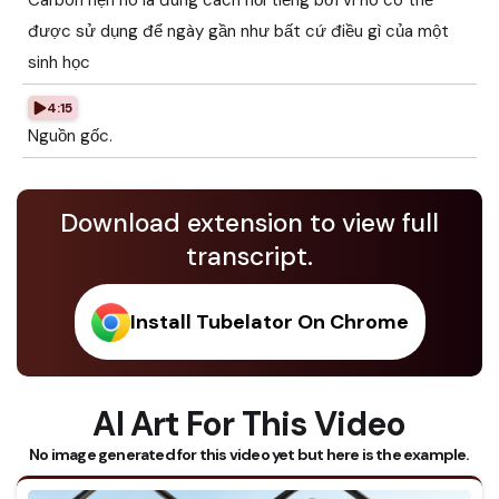
Carbon hẹn hò là đúng cách nổi tiếng bởi vì nó có thể
được sử dụng để ngày gần như bất cứ điều gì của một
sinh học
4:15
Nguồn gốc.
Download extension to view full
transcript.
Install Tubelator On Chrome
AI Art For This Video
No image generated for this video yet but here is the example.