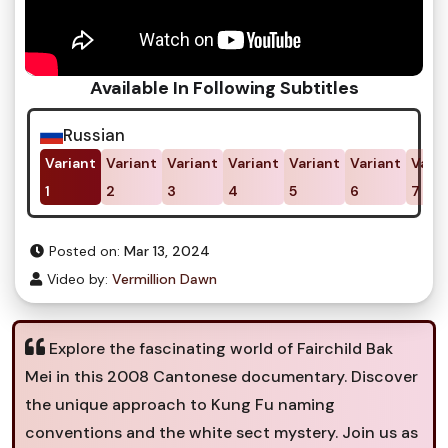
Available In Following Subtitles
Russian
Variant
Variant
Variant
Variant
Variant
Variant
Varia
1
2
3
4
5
6
7
Posted on:
Mar 13, 2024
Video by:
Vermillion Dawn
Explore the fascinating world of Fairchild Bak
Mei in this 2008 Cantonese documentary. Discover
the unique approach to Kung Fu naming
conventions and the white sect mystery. Join us as