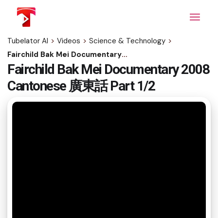
Skip
to
the
content
Tubelator AI
>
Videos
>
Science & Technology
>
Fairchild Bak Mei Documentary 2008 Cantonese 廣東話 Part 1/2
Fairchild Bak Mei Documentary 2008
Cantonese 廣東話 Part 1/2