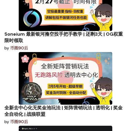
Soneium 最新银河撸空投手把手教学 | 还剩3天 | OG权重
限时领取
by
币圈90后
全新去中心化无奖金池玩法 | 矩阵营销玩法 | 透明化 | 奖金
全自动化 | 战狼联盟
by
币圈90后