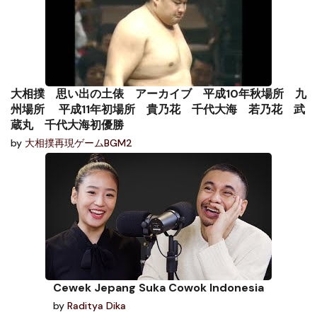
大相撲 思い出の土俵 アーカイブ 平成10年秋場所 九
州場所 平成11年初場所 貴乃花 千代大海 若乃花 武
蔵丸 千代大海初優勝
by
大相撲再現ゲームBGM2
Cewek Jepang Suka Cowok Indonesia
by
Raditya Dika