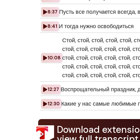
Пусть все получается всегда, в
8:37
И тогда нужно освободиться
8:41
Стой, стой, стой, стой, стой, ст
стой, стой, стой, стой, стой, сто
стой, стой, стой, стой, стой, сто
10:08
стой, стой, стой, стой, стой, сто
стой, стой, стой, стой, стой, сто
Воспрощательный праздник, да
12:27
Какие у нас самые любимые п
12:30
Download extensio
view full transcript