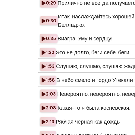
Прилично не всегда получаетс
0:29
Итак, наслаждайтесь хорошей
0:30
Белладжо.
Виагра! Уму и сердцу!
0:35
Это не долго, беги себе, беги.
1:22
Слушаю, слушаю, слушаю жадно
1:53
В небо смело и гордо Утекали 
1:58
Невероятно, невероятно, невер
2:03
Какая-то я была косневская,
2:08
Рябчая черная как дождь,
2:13