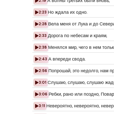
А волны третьих были вновь,
2:19
Но ждала их одно.
2:23
Вела меня от Лука и до Север
2:28
Дорога по небесам и краям,
2:33
Менялся мир, чего в нем тольк
2:38
А впереди свода.
2:43
Попрошай, это недолго, нам п
2:56
Слушаю, слушаю, слушаю жадно
3:01
Ребки, рано или поздно, Повар
3:06
Невероятно, невероятно, невер
3:11