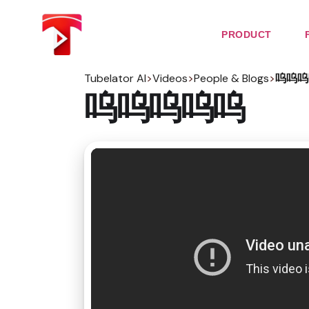
Skip
to
the
PRODUCT
content
Tubelator AI
>
Videos
>
People & Blogs
>
呜呜呜
呜呜呜呜呜