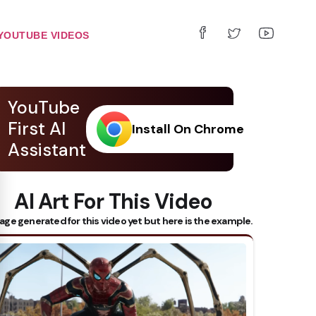
YOUTUBE VIDEOS
YouTube
First AI
Install On Chrome
Assistant
 Subtitles
AI Art For This Video
age generated for this video yet but here is the example.