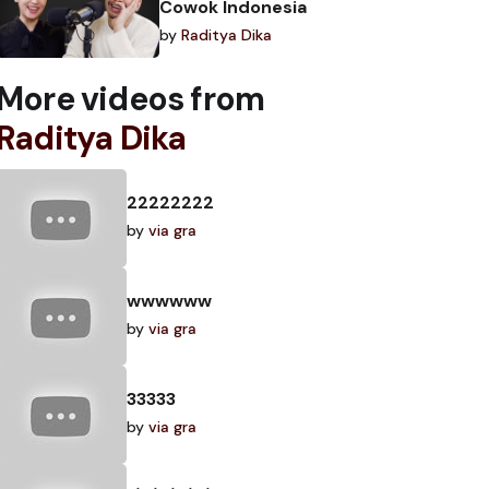
Cowok Indonesia
by
Raditya Dika
More videos from
Raditya Dika
22222222
by
via gra
wwwwww
by
via gra
33333
by
via gra