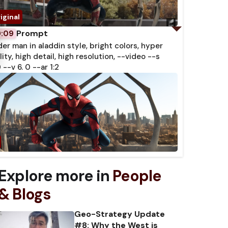
Prompt
0:09
der man in aladdin style, bright colors, hyper
lity, high detail, high resolution, --video --s
 --v 6. 0 --ar 1:2
Explore more in
People
& Blogs
Geo-Strategy Update
#8: Why the West is