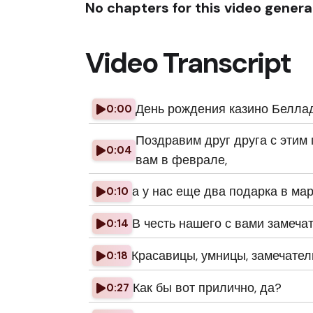
No chapters for this video genera
Video Transcript
День рождения казино Беллад
0:00
Поздравим друг друга с этим 
0:04
вам в феврале,
а у нас еще два подарка в ма
0:10
В честь нашего с вами замеча
0:14
Красавицы, умницы, замечатель
0:18
Как бы вот прилично, да?
0:27