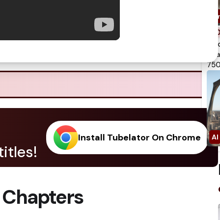
spi
qua
750
Install Tubelator On Chrome
itles!
 Chapters