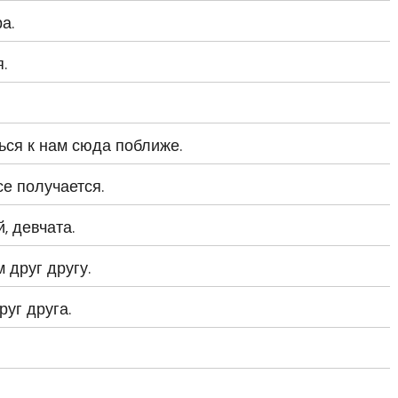
а.
.
ся к нам сюда поближе.
се получается.
, девчата.
 друг другу.
уг друга.