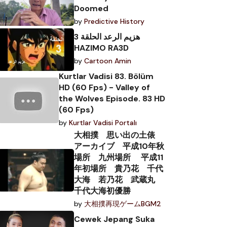
Doomed
by
Predictive History
هزيم الرعد الحلقة 3
HAZIMO RA3D
by
Cartoon Amin
Kurtlar Vadisi 83. Bölüm
HD (60 Fps) - Valley of
the Wolves Episode. 83 HD
(60 Fps)
by
Kurtlar Vadisi Portalı
大相撲 思い出の土俵
アーカイブ 平成10年秋
場所 九州場所 平成11
年初場所 貴乃花 千代
大海 若乃花 武蔵丸
千代大海初優勝
by
大相撲再現ゲームBGM2
Cewek Jepang Suka