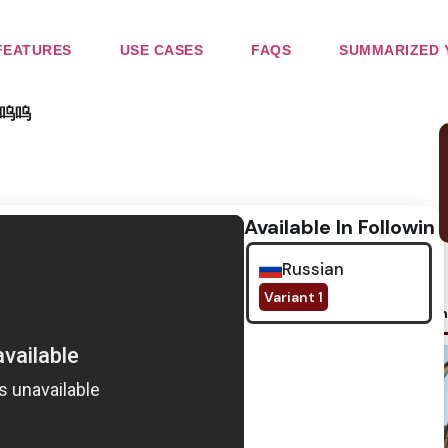
FEATURES
USE CASES
FAQS
SUMMARIZED 
呜呜
Available In Following
Russian
Variant 1
No im