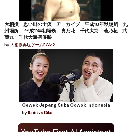
大相撲 思い出の土俵 アーカイブ 平成10年秋場所 九
州場所 平成11年初場所 貴乃花 千代大海 若乃花 武
蔵丸 千代大海初優勝
by
大相撲再現ゲームBGM2
Cewek Jepang Suka Cowok Indonesia
by
Raditya Dika