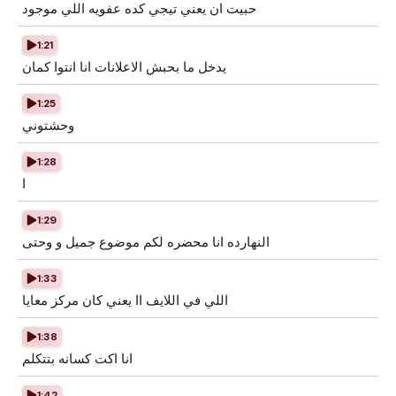
حبيت ان يعني تيجي كده عفويه اللي موجود
1:21
يدخل ما بحبش الاعلانات انا انتوا كمان
1:25
وحشتوني
1:28
ا
1:29
النهارده انا محضره لكم موضوع جميل و وحتى
1:33
اللي في اللايف اا يعني كان مركز معايا
1:38
انا اكت كسانه بتتكلم
1:42