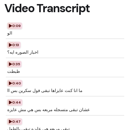
Video Transcript
0:09
الو
0:13
اخبار الصوره ايه؟
0:35
ظبطت
0:40
ما انا كنت عايزاها تبقى فول سكرين بس اا
0:44
عشان تبقى متسجله مربعه بس هي مش عايزه
0:47
تبقى مربعه هي عايزه تبقى بالطول