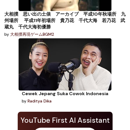
大相撲 思い出の土俵 アーカイブ 平成10年秋場所 九
州場所 平成11年初場所 貴乃花 千代大海 若乃花 武
蔵丸 千代大海初優勝
by
大相撲再現ゲームBGM2
Cewek Jepang Suka Cowok Indonesia
by
Raditya Dika
YouTube First AI Assistant