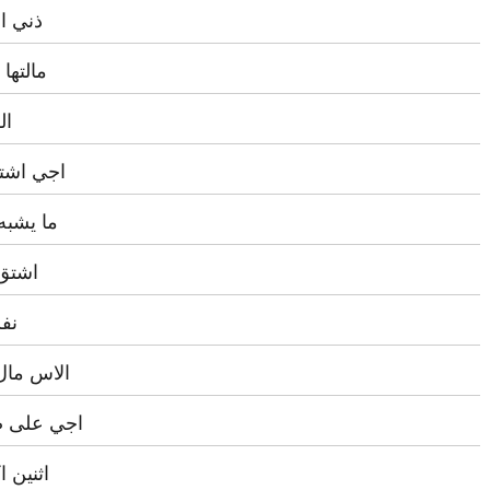
ذني اذ
مالتها
ال
اجي اشتق
ما يشبه
اشتق 
نفس
الاس مال
اجي على ص
اثنين 