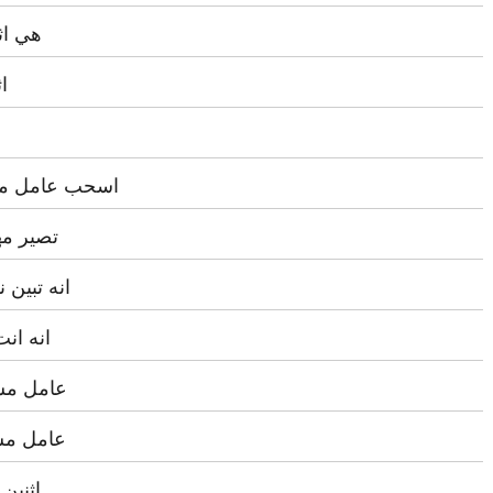
هي اث
ا
اسحب عامل مش
تصير مه
انه تبين
انه ان
عامل مشت
عامل مش
اثنين