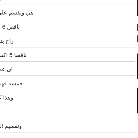
هي ونقسم على م
ناقص 6 من اجي اكتبيه خمسه اكس ناقصا 6
راح يت
ناقصا 5 اكس مشتقتها هي خمسه ناقصا مشتقه
اي عدد هو صفر
خمسه فهناي
وهذا ك
وتقسيم ال