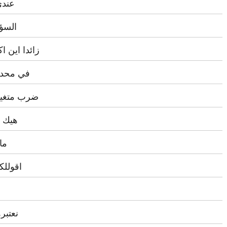
عندي
السؤ
زائدا اين 
في محدد 
ضرب متغير
هيك ح
ما
اقوللك
نعتبر