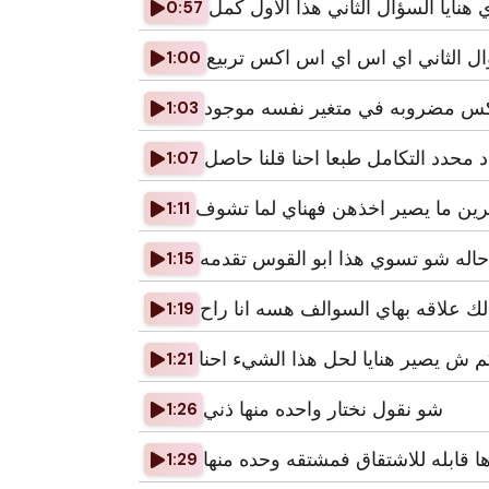
 هنايا السؤال الثاني هذا الاول كمل
0:57
ال الثاني اي اس اي اس اكس تربيع
1:00
اكس مضروبه في متغير نفسه موجود
1:03
محدد التكامل طبعا احنا قلنا حاصل
1:07
ين ما يصير اخذهن فهناي لما تشوف
1:11
اله شو تسوي هذا ابو القوس تقدمه
1:15
لك علاقه بهاي السوالف هسه انا راح
1:19
م ش يصير هنايا لحل هذا الشيء احنا
1:21
شو نقول نختار واحده منها ذني
1:26
ها قابله للاشتقاق فمشتقه وحده منها
1:29