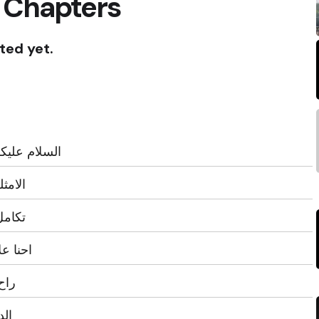
 Chapters
ted yet.
السلام علي
الامث
تكامل اي اس 5
احنا ع
راح 
الد