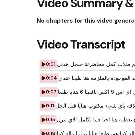
Video Summary &
No chapters for this video genera
Video Transcript
كم طلاب كمل محاضرتنا حنحل هذني
0:01
له الموجوده بالملزمه هنا طبعا عندي
0:04
 اكس ناقصا 6 هنايا طبعا
0:07
لاقه باي شيء مكتوب هنايا قبل الحل
0:11
نعطيه هنا احنا قلنا تكامل الاي تنزل
0:15
اله كما هي طبعا هنايا نزل الداله كما
0:18