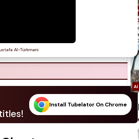
spi
qua
750
stafa Al-Türkmani
Install Tubelator On Chrome
itles!