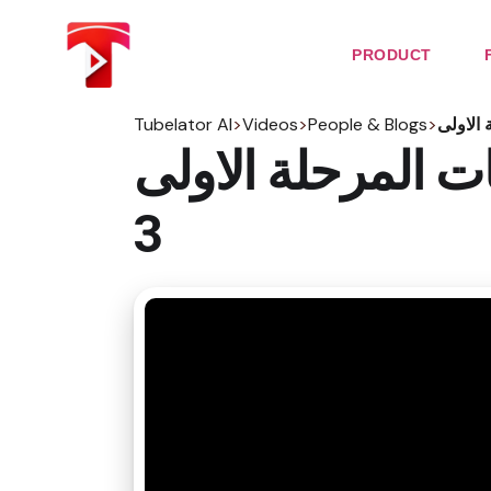
Skip
to
the
PRODUCT
content
Tubelator AI
>
Videos
>
People & Blogs
>
مرحلة الاولى | Integrals part
3