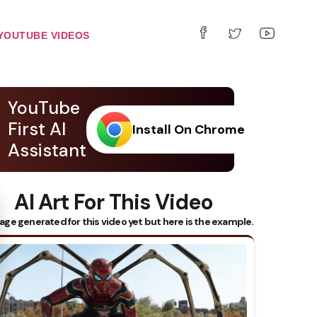
YOUTUBE VIDEOS
YouTube
First AI
Install On Chrome
Assistant
AI Art For This Video
 Subtitles
age generated for this video yet but here is the example.