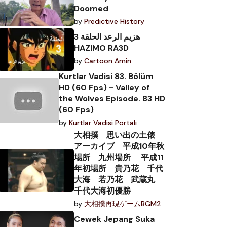
Doomed
by
Predictive History
هزيم الرعد الحلقة 3
HAZIMO RA3D
by
Cartoon Amin
Kurtlar Vadisi 83. Bölüm
HD (60 Fps) - Valley of
the Wolves Episode. 83 HD
(60 Fps)
by
Kurtlar Vadisi Portalı
大相撲 思い出の土俵
アーカイブ 平成10年秋
場所 九州場所 平成11
年初場所 貴乃花 千代
大海 若乃花 武蔵丸
千代大海初優勝
by
大相撲再現ゲームBGM2
Cewek Jepang Suka