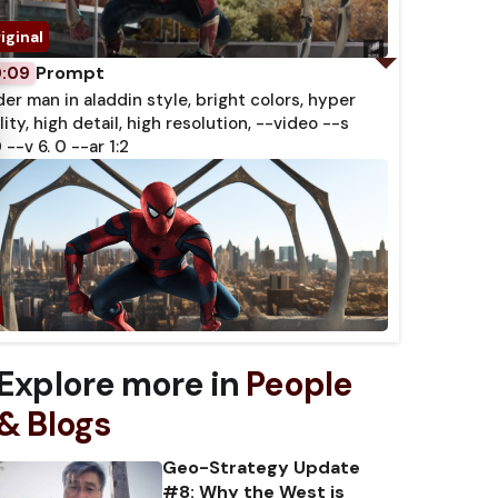
Prompt
0:09
der man in aladdin style, bright colors, hyper
lity, high detail, high resolution, --video --s
 --v 6. 0 --ar 1:2
Explore more in
People
& Blogs
Geo-Strategy Update
#8: Why the West is