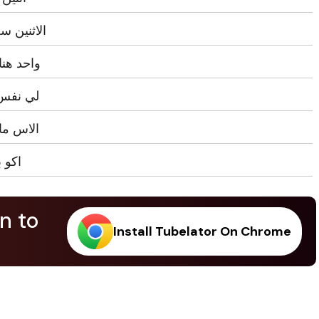
الاثنين س
واحد هنا
لي نفس 
الاس ما
اكو 
n to
Install Tubelator On Chrome
.