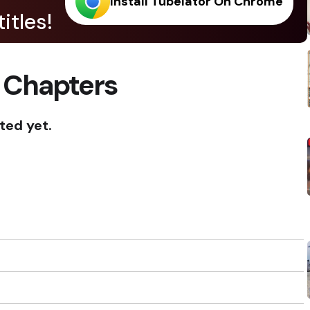
Install Tubelator On Chrome
itles!
 Chapters
ted yet.