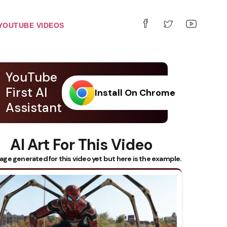
YOUTUBE VIDEOS
YouTube
First AI
Install On Chrome
Assistant
AI Art For This Video
age generated for this video yet but here is the example.
 Subtitles