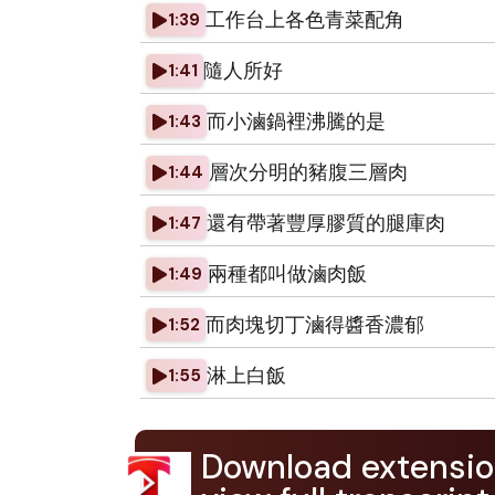
工作台上各色青菜配角
1:39
隨人所好
1:41
而小滷鍋裡沸騰的是
1:43
層次分明的豬腹三層肉
1:44
還有帶著豐厚膠質的腿庫肉
1:47
兩種都叫做滷肉飯
1:49
而肉塊切丁滷得醬香濃郁
1:52
淋上白飯
1:55
Download extensio