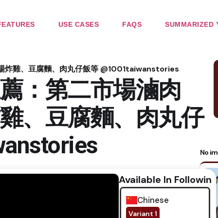
FEATURES
USE CASES
FAQS
SUMMARIZED 
豆腐麵、肉丸仔飯等 @1001taiwanstories
薦：第二市場滷肉
雞、豆腐麵、肉丸仔
nstories
No im
Available In Following
Chinese
Variant 1