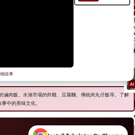
spi
qua
750
01個故事
的滷肉飯、水湳市場的炸雞、豆腐麵、傳統肉丸仔飯等。了解
故事中的美味文化。