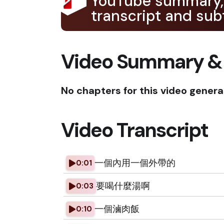
YouTube summary,
transcript and subt
Video Summary &
No chapters for this video genera
Video Transcript
一個內用一個外帶的
0:01
要喝什麼湯啊
0:03
一個滷肉飯
0:10