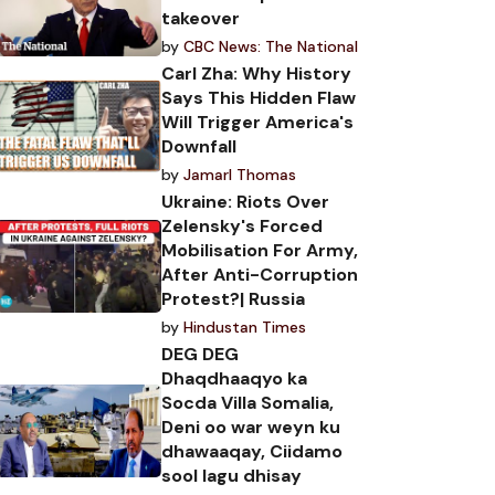
takeover
by
CBC News: The National
Carl Zha: Why History
Says This Hidden Flaw
Will Trigger America's
Downfall
by
Jamarl Thomas
Ukraine: Riots Over
Zelensky's Forced
Mobilisation For Army,
After Anti-Corruption
Protest?| Russia
by
Hindustan Times
DEG DEG
Dhaqdhaaqyo ka
Socda Villa Somalia,
Deni oo war weyn ku
dhawaaqay, Ciidamo
sool lagu dhisay