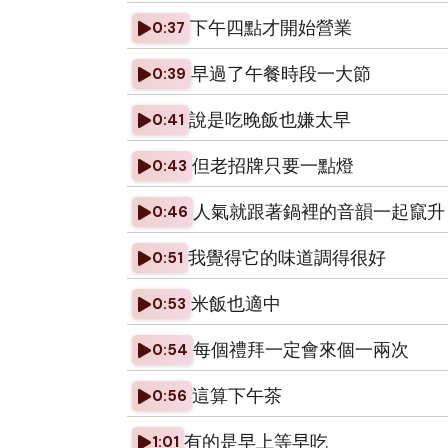
下午四點才開始營業
0:37
早過了午餐時段一大節
0:39
說是吃晚飯也嫌太早
0:41
但老招牌只要一點燈
0:43
人氣就跟著鍋裡的音韻一起竄升
0:46
我覺得它的味道調得很好
0:51
米飯也適中
0:53
每個禮拜一定會來個一兩次
0:54
這算下午茶
0:56
有的是早上等早吃
1:01