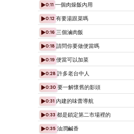
一個肉燥飯內用
0:11
有要湯跟菜嗎
0:12
三個滷肉飯
0:16
請問你要做便當嗎
0:18
便當可以加菜
0:19
許多老台中人
0:28
要一解懷舊的影頭
0:30
內建的味蕾導航
0:31
都是鎖定第二市場裡的
0:33
油潤鹹香
0:35