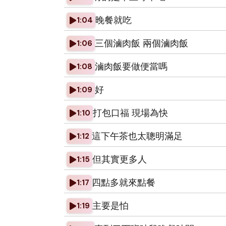
晚餐就吃
1:04
三個滷肉飯 兩個滷肉飯
1:06
滷肉飯要做便當嗎
1:08
好
1:09
打包口福 現場為快
1:10
這下午茶也太聰明滿足
1:12
但其實更多人
1:15
四點多就來點餐
1:17
主要是怕
1:19