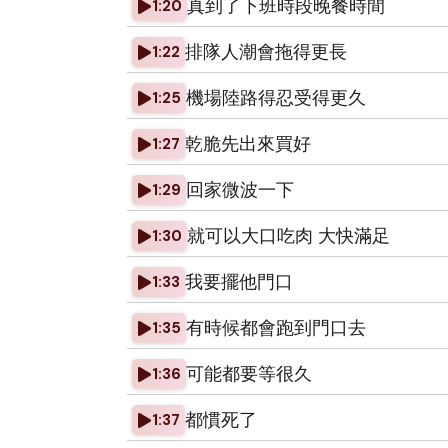
真到了下班時段晚餐時間
1:20
排隊人潮會拖得更長
1:22
機場陸路得忍受得更久
1:25
乾脆先出來買好
1:27
回家微波一下
1:29
就可以大口吃肉 大快滿足
1:30
我要擺他門口
1:33
有時候都會跑到門口去
1:35
可能都要等很久
1:36
都慣死了
1:37