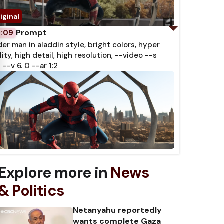
Prompt
0:09
der man in aladdin style, bright colors, hyper
lity, high detail, high resolution, --video --s
 --v 6. 0 --ar 1:2
Explore more in
News
& Politics
Netanyahu reportedly
wants complete Gaza