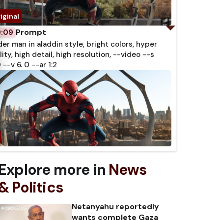
Prompt
0:09
der man in aladdin style, bright colors, hyper
lity, high detail, high resolution, --video --s
 --v 6. 0 --ar 1:2
Explore more in
News
& Politics
Netanyahu reportedly
wants complete Gaza