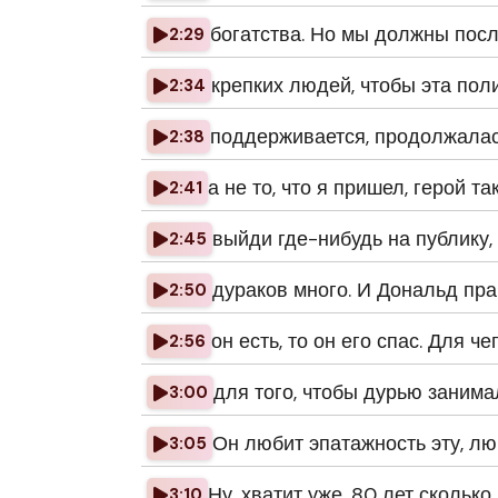
богатства. Но мы должны посл
2:29
крепких людей, чтобы эта пол
2:34
поддерживается, продолжалас
2:38
а не то, что я пришел, герой т
2:41
выйди где-нибудь на публику, 
2:45
дураков много. И Дональд прав
2:50
он есть, то он его спас. Для че
2:56
для того, чтобы дурью занима
3:00
Он любит эпатажность эту, люб
3:05
Ну, хватит уже, 80 лет сколько
3:10