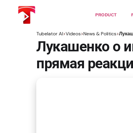
Skip
to
the
PRODUCT
content
Tubelator AI
>
Videos
>
News & Politics
>
Лукаш
Лукашенко о и
прямая реакци