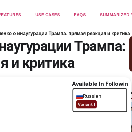
FEATURES
USE CASES
FAQS
SUMMARIZED 
енко о инаугурации Трампа: прямая реакция и критика
наугурации Трампа:
я и критика
Available In Following
No im
Russian
Variant 1