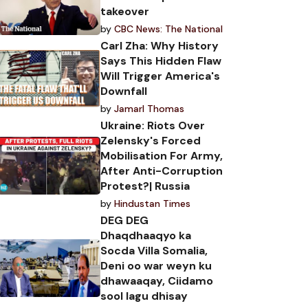
takeover
by
CBC News: The National
Carl Zha: Why History
Says This Hidden Flaw
Will Trigger America's
Downfall
by
Jamarl Thomas
Ukraine: Riots Over
Zelensky's Forced
Mobilisation For Army,
After Anti-Corruption
Protest?| Russia
by
Hindustan Times
DEG DEG
Dhaqdhaaqyo ka
Socda Villa Somalia,
Deni oo war weyn ku
dhawaaqay, Ciidamo
sool lagu dhisay