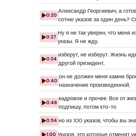
Александр Георгиевич, а гот
0:20
сотню указов за один день? С
Ну я не так уверен, что меня 
0:27
указы. Я не жду,
изберут, не изберут. Жизнь ид
0:34
другой президент,
он не должен меня камни брос
0:40
назначение произведенной,
кадровое и прочее. Все от жиз
0:46
подпишу, потом кто-то
но из 100 указов, чтобы вы зна
0:54
Указов, это которые отменят 
1:00