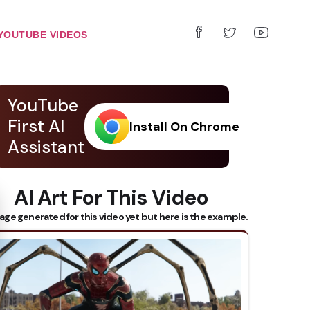
YOUTUBE VIDEOS
YouTube
First AI
Install On Chrome
Assistant
AI Art For This Video
 Subtitles
age generated for this video yet but here is the example.