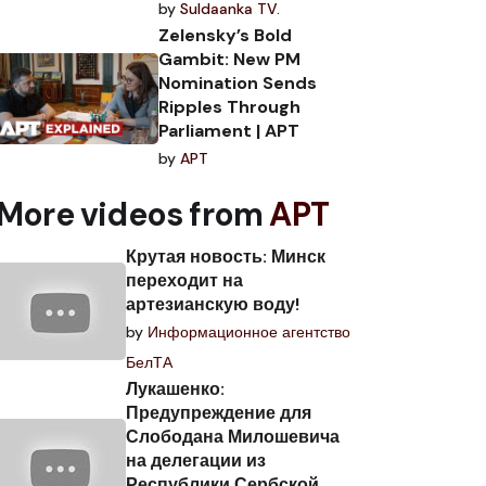
by
Suldaanka TV.
Zelensky’s Bold
Gambit: New PM
Nomination Sends
Ripples Through
Parliament | APT
by
APT
More videos from
APT
Крутая новость: Минск
переходит на
артезианскую воду!
by
Информационное агентство
БелТА
Лукашенко:
Предупреждение для
Слободана Милошевича
на делегации из
Республики Сербской