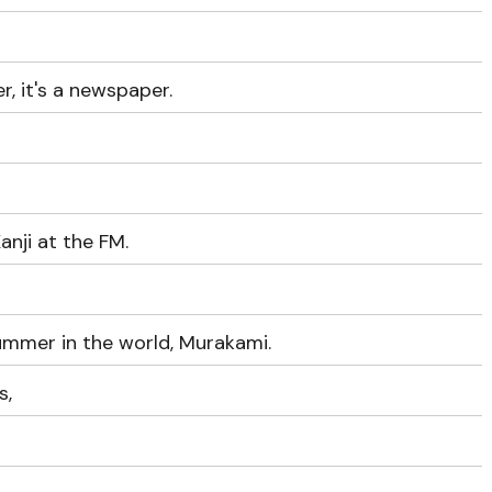
r, it's a newspaper.
nji at the FM.
rummer in the world, Murakami.
s,