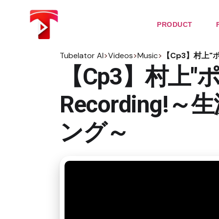
Skip
to
the
PRODUCT
content
Tubelator AI
>
Videos
>
Music
>
【Cp3】村上"ポ
【Cp3】村上"ポン
Recording
ング～