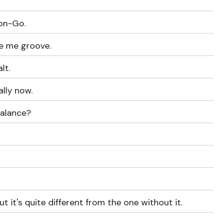
Gon-Go.
ke me groove.
lt.
ally now.
balance?
but it's quite different from the one without it.