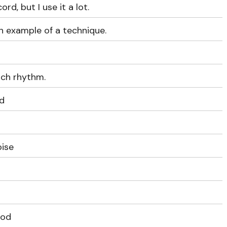
rd, but I use it a lot.
n example of a technique.
uch rhythm.
ud
oise
ood