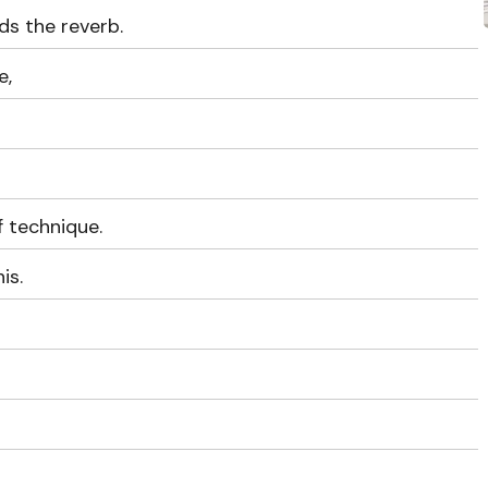
lds the reverb.
e,
f technique.
is.