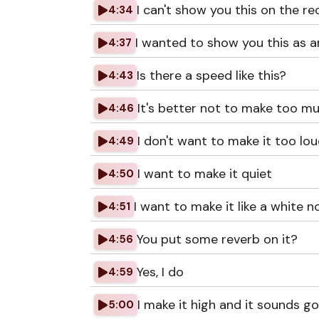
I can't show you this on the reco
4:34
I wanted to show you this as a
4:37
Is there a speed like this?
4:43
It's better not to make too m
4:46
I don't want to make it too lo
4:49
I want to make it quiet
4:50
I want to make it like a white n
4:51
You put some reverb on it?
4:56
Yes, I do
4:59
I make it high and it sounds g
5:00