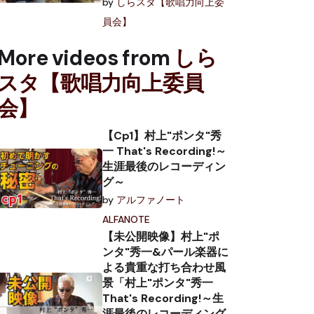
by
しらスタ【歌唱力向上委
員会】
More videos from
しら
スタ【歌唱力向上委員
会】
【Cp1】村上"ポンタ"秀
一 That's Recording!～
生涯最後のレコーディン
グ～
by
アルファノート
ALFANOTE
【未公開映像】村上"ポ
ンタ"秀一&パール楽器に
よる貴重な打ち合わせ風
景「村上"ポンタ"秀一
That's Recording!～生
涯最後のレコーディング