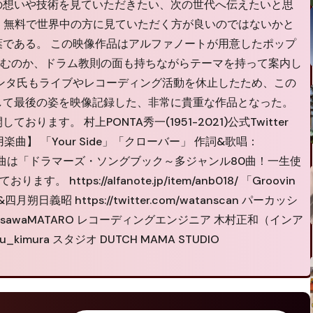
の想いや技術を見ていただきたい、次の世代へ伝えたいと思
、無料で世界中の方に見ていただく方が良いのではないかと
である。 この映像作品はアルファノートが用意したポップ
挑むのか、ドラム教則の面も持ちながらテーマを持って案内し
ンタ氏もライブやレコーディング活動を休止したため、この
して最後の姿を映像記録した、非常に貴重な作品となった。
ます。 村上PONTA秀一(1951-2021)公式Twitter
nta 【使用楽曲】 「Your Side」「クローバー」 作詞&歌唱：
こちらの楽曲は「ドラマーズ・ソングブック～多ジャンル80曲！一生使
ttps://alfanote.jp/item/anb018/ 「Groovin
日義昭 https://twitter.com/watanscan パーカッシ
com/misawaMATARO レコーディングエンジニア 木村正和（インア
azu_kimura スタジオ DUTCH MAMA STUDIO