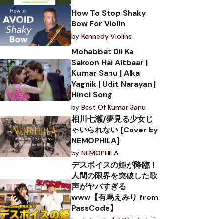
How To Stop Shaky
Bow For Violin
by
Kennedy Violins
Mohabbat Dil Ka
Sakoon Hai Aitbaar |
Kumar Sanu | Alka
Yagnik | Udit Narayan |
Hindi Song
by
Best Of Kumar Sanu
相川七瀬/夢見る少女じ
ゃいられない [Cover by
NEMOPHILA]
by
NEMOPHILA
デスボイスの姫が降臨！
人間の限界を突破した歌
声がヤバすぎる
www【有馬えみり from
PassCode】