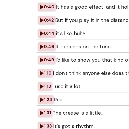
It has a good effect, and it ho
0:40
But if you play it in the distanc
0:42
it's like, huh?
0:44
It depends on the tune.
0:46
I'd like to show you that kind o
0:49
I don't think anyone else does th
1:10
I use it a lot.
1:13
Real.
1:24
The crease is a little...
1:31
It's got a rhythm.
1:33