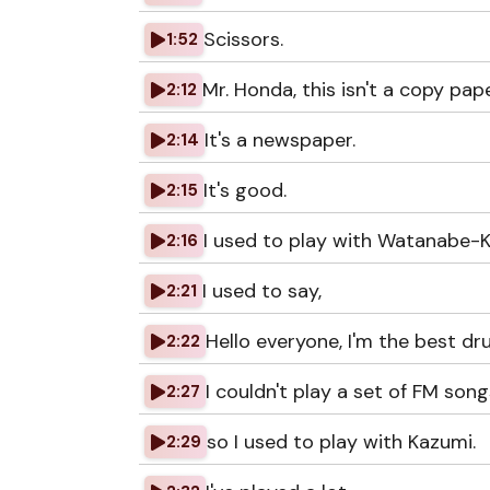
Scissors.
1:52
Mr. Honda, this isn't a copy pape
2:12
It's a newspaper.
2:14
It's good.
2:15
I used to play with Watanabe-Ka
2:16
I used to say,
2:21
Hello everyone, I'm the best d
2:22
I couldn't play a set of FM song
2:27
so I used to play with Kazumi.
2:29