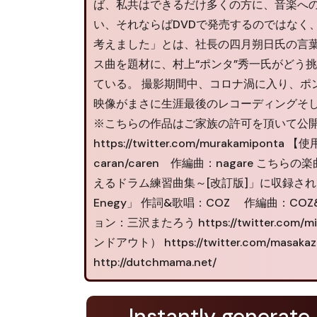
ば、私共はできるだけ多くの方に、音楽へ
い、それならばDVDで発売するのではなく
考えました」とは、社長の四月朔日氏の言葉
ス曲を題材に、村上“ポンタ”秀一氏がどう
ている。 撮影期間中、コロナ渦に入り、ポ
映像がまさに生涯最後のレコーディングそ
※こちらの作品はご家族の許可を頂いて公開しており
https://twitter.com/murakamipo
caran/caren 作編曲：nagare 
えるドラム練習曲集～[改訂版]」に収録されております。 h
Enegy」 作詞&歌唱：COZ 作編曲：COZ&四月朔
ョン：三沢またろう https://twitter.
ンドアウト） https://twitter.com/masak
http://dutchmama.net/
Instantly generate