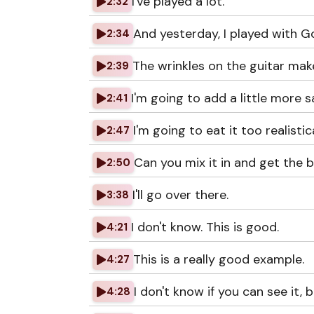
I've played a lot.
2:32
And yesterday, I played with 
2:34
The wrinkles on the guitar ma
2:39
I'm going to add a little more sa
2:41
I'm going to eat it too realistic
2:47
Can you mix it in and get the 
2:50
I'll go over there.
3:38
I don't know. This is good.
4:21
This is a really good example.
4:27
I don't know if you can see it, 
4:28