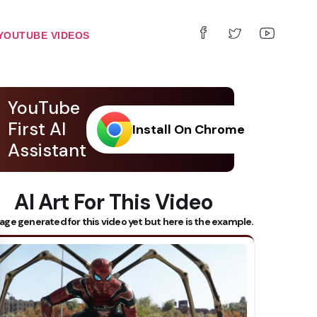
YOUTUBE VIDEOS
YouTube
First AI
Install On Chrome
Assistant
AI Art For This Video
age generated for this video yet but here is the example.
 Subtitles