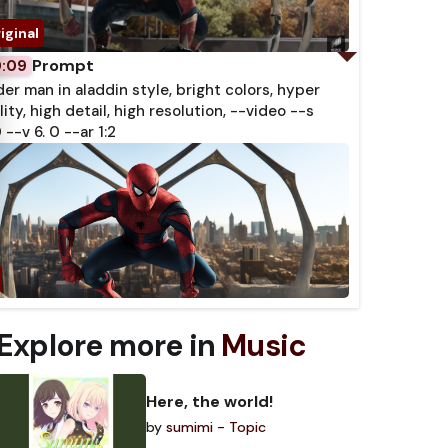
Prompt
0:09
der man in aladdin style, bright colors, hyper
lity, high detail, high resolution, --video --s
 --v 6. 0 --ar 1:2
Explore more in
Music
Here, the world!
by
sumimi - Topic