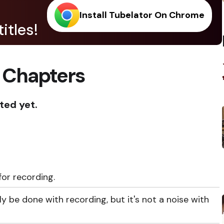
Install Tubelator On Chrome
itles!
 Chapters
ted yet.
 for recording.
ly be done with recording, but it's not a noise with