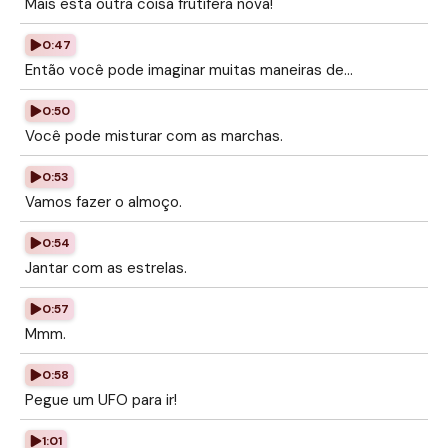
Mais esta outra coisa frutífera nova!
0:47
Então você pode imaginar muitas maneiras de...
0:50
Você pode misturar com as marchas.
0:53
Vamos fazer o almoço.
0:54
Jantar com as estrelas.
0:57
Mmm.
0:58
Pegue um UFO para ir!
1:01