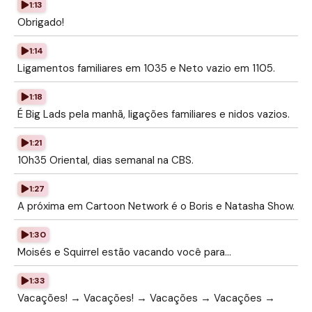
1:13
Obrigado!
1:14
Ligamentos familiares em 1035 e Neto vazio em 1105.
1:18
É Big Lads pela manhã, ligações familiares e nidos vazios.
1:21
10h35 Oriental, dias semanal na CBS.
1:27
A próxima em Cartoon Network é o Boris e Natasha Show.
1:30
Moisés e Squirrel estão vacando você para...
1:33
Vacações! → Vacações! → Vacações → Vacações →