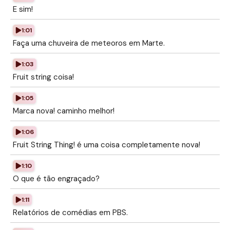
E sim!
1:01
Faça uma chuveira de meteoros em Marte.
1:03
Fruit string coisa!
1:05
Marca nova! caminho melhor!
1:06
Fruit String Thing! é uma coisa completamente nova!
1:10
O que é tão engraçado?
1:11
Relatórios de comédias em PBS.