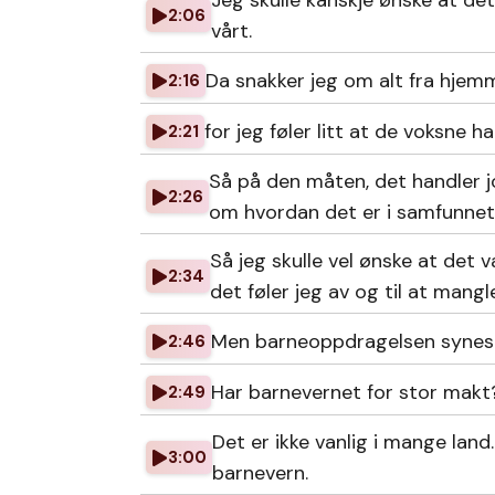
Jeg skulle kanskje ønske at det
2:06
vårt.
Da snakker jeg om alt fra hjem
2:16
for jeg føler litt at de voksne ha
2:21
Så på den måten, det handler j
2:26
om hvordan det er i samfunnet 
Så jeg skulle vel ønske at det v
2:34
det føler jeg av og til at mangler
Men barneoppdragelsen synes j
2:46
Har barnevernet for stor makt
2:49
Det er ikke vanlig i mange lan
3:00
barnevern.