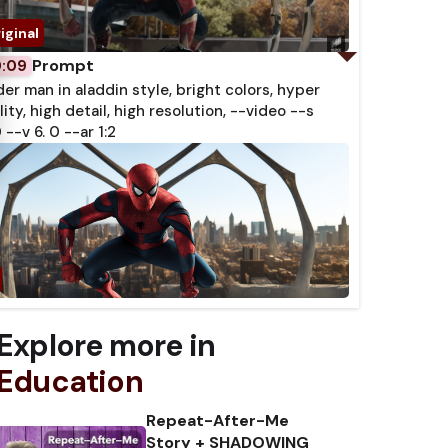
Prompt
0:09
der man in aladdin style, bright colors, hyper
lity, high detail, high resolution, --video --s
 --v 6. 0 --ar 1:2
Explore more in
Education
Repeat-After-Me
Story + SHADOWING