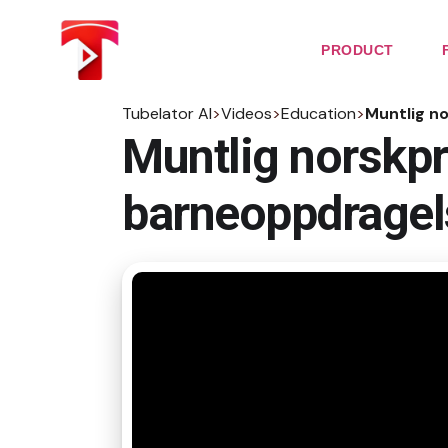
Skip
to
the
PRODUCT
content
Tubelator AI
>
Videos
>
Education
>
Muntlig n
Muntlig norskp
barneoppdragels