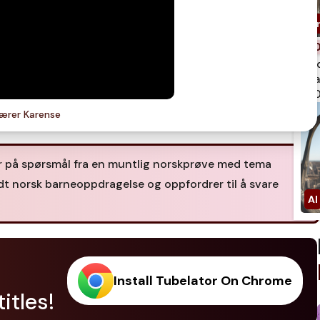
spi
qua
750
lærer Karense
er på spørsmål fra en muntlig norskprøve med tema
dt norsk barneoppdragelse og oppfordrer til å svare
Install Tubelator On Chrome
itles!