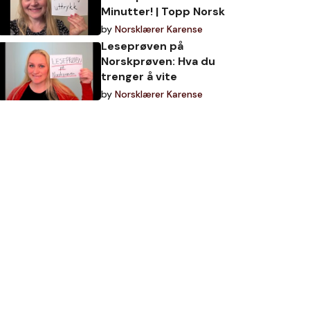
Minutter! | Topp Norsk
by
Norsklærer Karense
Leseprøven på
Norskprøven: Hva du
trenger å vite
by
Norsklærer Karense