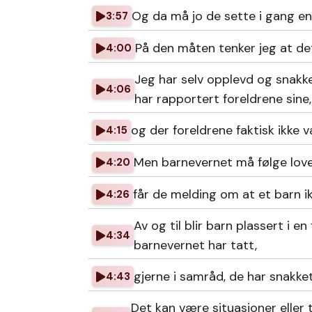
Og da må jo de sette i gang en
3:57
På den måten tenker jeg at det 
4:00
Jeg har selv opplevd og snakke
4:06
har rapportert foreldrene sine,
og der foreldrene faktisk ikke v
4:15
Men barnevernet må følge love
4:20
får de melding om at et barn ikk
4:26
Av og til blir barn plassert i 
4:34
barnevernet har tatt,
gjerne i samråd, de har snakk
4:43
Det kan være situasjoner eller t