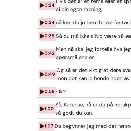
Hvis det er et tema eller et spø
0:24
si din egen mening,
så kan du jo bare bruke fantasi
0:34
Så du må ikke alltid være så ærl
0:38
Men nå skal jeg fortelle hva je
0:42
spørsmålene er.
Og så er det viktig at dere sva
0:49
men det kan jo hende noen av
Ok?
0:59
Så, Karense, nå er du på norsk
1:00
så godt du kan.
Da begynner jeg med det først
1:07