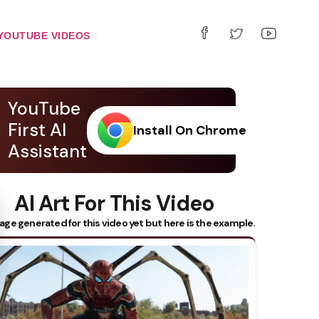
YOUTUBE VIDEOS
YouTube
First AI
Install On Chrome
Assistant
AI Art For This Video
 Subtitles
age generated for this video yet but here is the example.