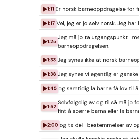
Er norsk barneoppdragelse for f
1:11
Vel, jeg er jo selv norsk. Jeg ha
1:17
Jeg må jo ta utgangspunkt i me
1:25
barneoppdragelsen.
Jeg synes ikke at norsk barneopp
1:33
Jeg synes vi egentlig er ganske
1:38
og samtidig la barna få lov til
1:45
Selvfølgelig av og til så må j
1:52
fint å spørre barna eller la barn
og ta del i bestemmelser av og 
2:00