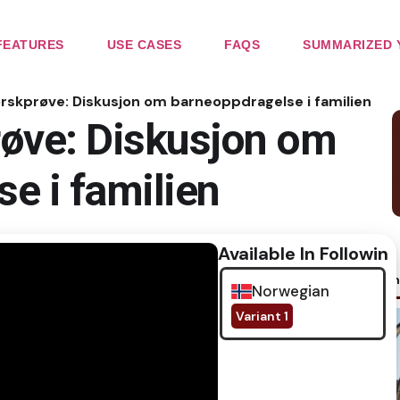
FEATURES
USE CASES
FAQS
SUMMARIZED 
orskprøve: Diskusjon om barneoppdragelse i familien
røve: Diskusjon om
e i familien
Available In Following
No im
Norwegian
Variant 1