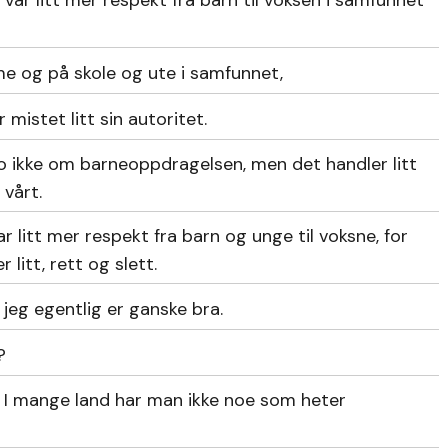
 var litt mer respekt fra barn til voksen i samfunnet
me og på skole og ute i samfunnet,
r mistet litt sin autoritet.
o ikke om barneoppdragelsen, men det handler litt
vårt.
ar litt mer respekt fra barn og unge til voksne, for
 litt, rett og slett.
eg egentlig er ganske bra.
?
d. I mange land har man ikke noe som heter