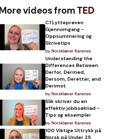
More videos from
TED
C1 Lytteprøven
Gjennomgang -
Oppsummering og
Skrivetips
by
Norsklærer Karense
Understanding the
Differences Between
Derfor, Dermed,
Dersom, Deretter, and
Derimot
by
Norsklærer Karense
Slik skriver du en
effektiv jobbsøknad -
Tips og eksempler
by
Norsklærer Karense
100 Viktige Uttrykk på
Norsk på Under 25