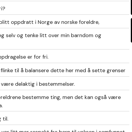
ri?
r blitt oppdratt i Norge av norske foreldre,
g selv og tenke litt over min barndom og
dragelse er for fri.
 flinke til å balansere dette her med å sette grenser
 å være delaktig i bestemmelser.
o foreldrene bestemme ting, men det kan også være
a.
til.