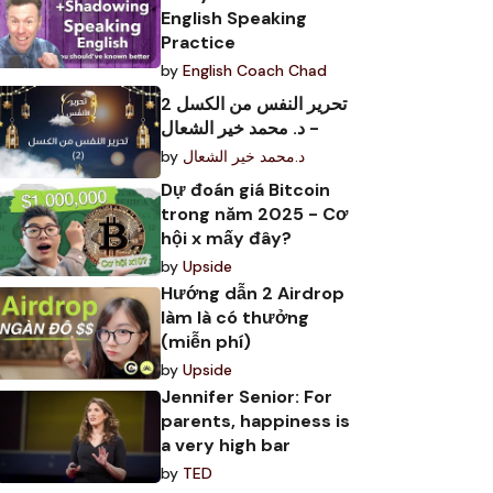
English Speaking
Practice
by
English Coach Chad
تحرير النفس من الكسل 2
- د. محمد خير الشعال
by
د.محمد خير الشعال
Dự đoán giá Bitcoin
trong năm 2025 - Cơ
hội x mấy đây?
by
Upside
Hướng dẫn 2 Airdrop
làm là có thưởng
(miễn phí)
by
Upside
Jennifer Senior: For
parents, happiness is
a very high bar
by
TED