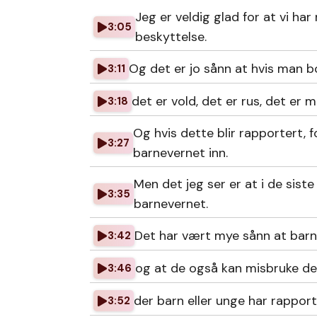
Jeg er veldig glad for at vi ha
3:05
beskyttelse.
Og det er jo sånn at hvis man bor
3:11
det er vold, det er rus, det er m
3:18
Og hvis dette blir rapportert, 
3:27
barnevernet inn.
Men det jeg ser er at i de sist
3:35
barnevernet.
Det har vært mye sånn at barn
3:42
og at de også kan misbruke de
3:46
der barn eller unge har rapport
3:52